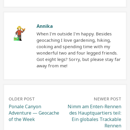
Annika
When I'm outside I'm happy. Besides
geocaching I love gardening, hiking,
cooking and spending time with my
wonderful two and four legged friends.
Got eight legs? Sorry, but please stay far
away from me!
Post
OLDER POST
NEWER POST
Ponale Canyon
Nimm am Enten-Rennen
Adventure — Geocache
des Hauptquartiers teil:
navigation
of the Week
Ein globales Trackable
Rennen