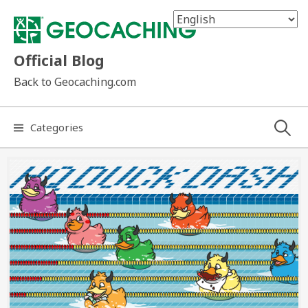
Skip
to
content
Official Blog
Back to Geocaching.com
Search
Categories
for: