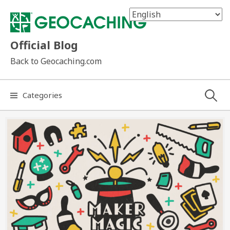
Skip
to
content
Official Blog
Back to Geocaching.com
Search
Categories
for: