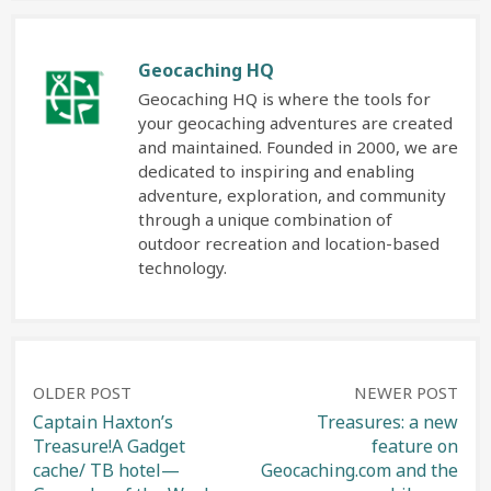
Geocaching HQ
Geocaching HQ is where the tools for
your geocaching adventures are created
and maintained. Founded in 2000, we are
dedicated to inspiring and enabling
adventure, exploration, and community
through a unique combination of
outdoor recreation and location-based
technology.
Post
OLDER POST
NEWER POST
Captain Haxton’s
Treasures: a new
Treasure!A Gadget
feature on
navigation
cache/ TB hotel—
Geocaching.com and the