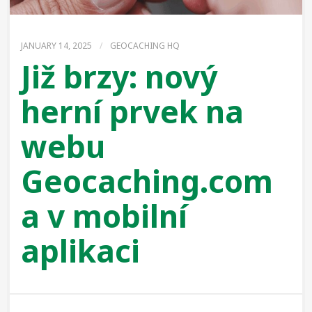
JANUARY 14, 2025
/
GEOCACHING HQ
Již brzy: nový
herní prvek na
webu
Geocaching.com
a v mobilní
aplikaci