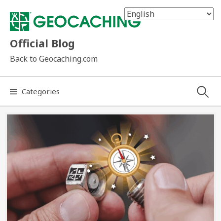
Skip
to
content
Official Blog
Back to Geocaching.com
Search
Categories
for: