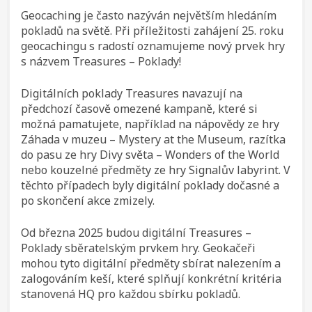
Geocaching je často nazýván největším hledáním
pokladů na světě. Při příležitosti zahájení 25. roku
geocachingu s radostí oznamujeme nový prvek hry
s názvem Treasures – Poklady!
Digitálních poklady Treasures navazují na
předchozí časově omezené kampaně, které si
možná pamatujete, například na nápovědy ze hry
Záhada v muzeu – Mystery at the Museum, razítka
do pasu ze hry Divy světa – Wonders of the World
nebo kouzelné předměty ze hry Signalův labyrint. V
těchto případech byly digitální poklady dočasné a
po skončení akce zmizely.
Od března 2025 budou digitální Treasures –
Poklady sběratelským prvkem hry. Geokačeři
mohou tyto digitální předměty sbírat nalezením a
zalogováním keší, které splňují konkrétní kritéria
stanovená HQ pro každou sbírku pokladů.