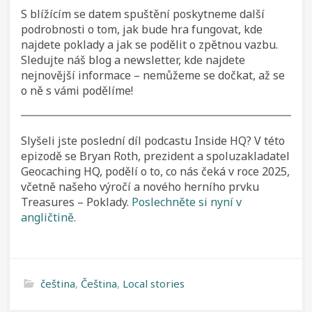
S blížícím se datem spuštění poskytneme další
podrobnosti o tom, jak bude hra fungovat, kde
najdete poklady a jak se podělit o zpětnou vazbu.
Sledujte náš blog a newsletter, kde najdete
nejnovější informace – nemůžeme se dočkat, až se
o ně s vámi podělíme!
Slyšeli jste poslední díl podcastu Inside HQ? V této
epizodě se Bryan Roth, prezident a spoluzakladatel
Geocaching HQ, podělí o to, co nás čeká v roce 2025,
včetně našeho výročí a nového herního prvku
Treasures – Poklady.
Poslechněte si nyní v
angličtině.
čeština
,
Čeština
,
Local stories