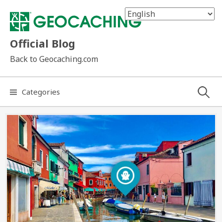
Skip
to
content
Official Blog
Back to Geocaching.com
Search
Categories
for: