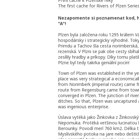
První cache k Plzenské reky
The first cache for Rivers of Plzen Serie
Nezapomente si poznamenat kod, hod
"A"!
Plzen byla založena roku 1295 králem Vá
hospodársky i strategicky výhodné. Tok
Primdu a Tachov šla cesta norimberská,
rezenská. V Plzni se pak obe cesty sbíha
zesílily hradby a príkopy. Díky tomu plat
Plzne byl tedy takrka geniální pocin!
Town of Plzen was established in the year
place was very strategical a economicall
from Norimberk (imperial route) came f
route from Regensburg came from town
converged in Plzen. The junction of rive
ditches. So that, Plzen was uncaptured 
was ingenious enterprise.
Úslava vytéká jako Žinkovka z Žinkovsk
Nepomuka. Protéká vetšinou lucinatou kra
Berounky. Povodí merí 760 km2. Délka t
Myslívského potoka na jare nebo deštích.