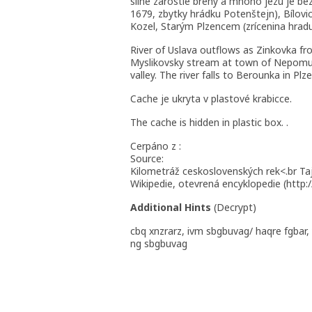
silne zarostlé brehy a mnoho jezu je be
1679, zbytky hrádku Potenštejn), Bílov
Kozel, Starým Plzencem (zrícenina hrad
River of Uslava outflows as Zinkovka fro
Myslikovsky stream at town of Nepomuk
valley. The river falls to Berounka in Pl
Cache je ukryta v plastové krabicce.
The cache is hidden in plastic box. .
Cerpáno z :
Source:
Kilometráž ceskoslovenských rek<.br T
Wikipedie, otevrená encyklopedie (http://
Additional Hints
(
Decrypt
)
cbq xnzrarz, ivm sbgbuvag/ haqre fgbar,
ng sbgbuvag