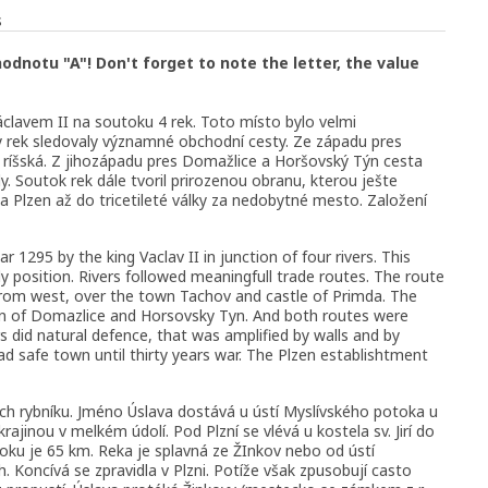
s
notu "A"! Don't forget to note the letter, the value
clavem II na soutoku 4 rek. Toto místo bylo velmi
y rek sledovaly významné obchodní cesty. Ze západu pres
 ríšská. Z jihozápadu pres Domažlice a Horšovský Týn cesta
ly. Soutok rek dále tvoril prirozenou obranu, kterou ješte
ila Plzen až do tricetileté války za nedobytné mesto. Založení
 1295 by the king Vaclav II in junction of four rivers. This
y position. Rivers followed meaningfull trade routes. The route
rom west, over the town Tachov and castle of Primda. The
 of Domazlice and Horsovsky Tyn. And both routes were
rs did natural defence, that was amplified by walls and by
ad safe town until thirty years war. The Plzen establishtment
ých rybníku. Jméno Úslava dostává u ústí Myslívského potoka u
jinou v melkém údolí. Pod Plzní se vlévá u kostela sv. Jirí do
oku je 65 km. Reka je splavná ze ŽInkov nebo od ústí
 Koncívá se zpravidla v Plzni. Potíže však zpusobují casto