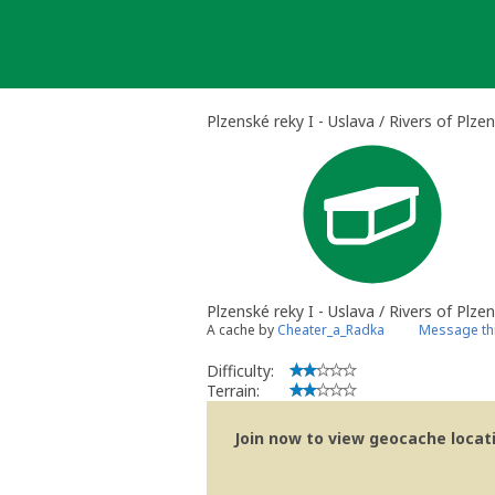
Skip
to
content
Plzenské reky I - Uslava / Rivers of Plze
Plzenské reky I - Uslava / Rivers of Plzen
A cache by
Cheater_a_Radka
Message th
Difficulty:
Terrain:
Join now to view geocache locatio