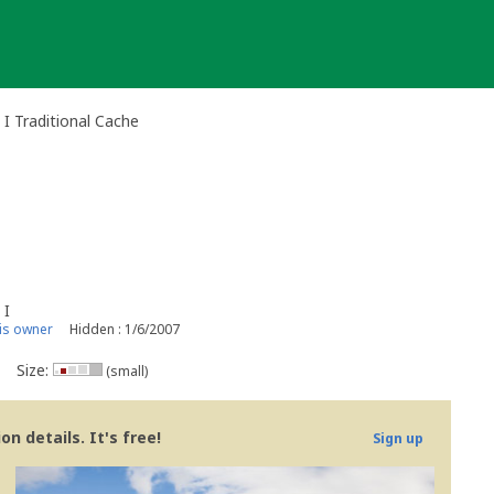
n I Traditional Cache
 I
is owner
Hidden : 1/6/2007
Size:
(small)
n details. It's free!
Sign up