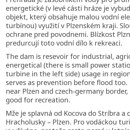
energetické (v levé cásti hráze je vyb
objekt, který obsahuje malou vodní el
turbínou) využití v Plzenském kraji. Sl
ochrane pred povodnemi. Blízkost Plzn
predurcují toto vodní dílo k rekreaci.
The dam is resevoir for industrial, agr
energetical (there is small power stati
turbine in the left side) usage in regi
serves as prevention before flood too.
near Plzen and czech-germany border, 
good for recreation.
Mže je splavná od Kocova do Stríbra a 
Hracholusky – Plzen. Pro vodáckou turis