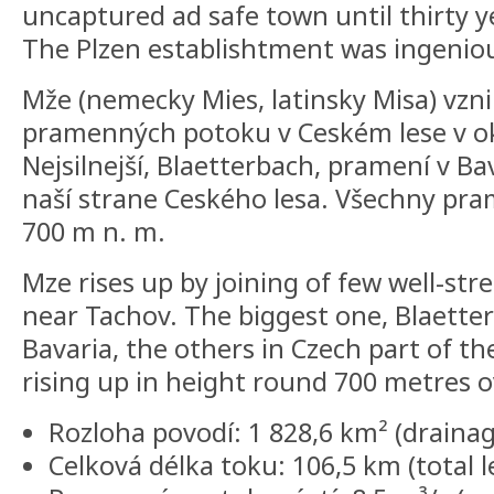
uncaptured ad safe town until thirty y
The Plzen establishtment was ingeniou
Mže (nemecky Mies, latinsky Misa) vzn
pramenných potoku v Ceském lese v ok
Nejsilnejší, Blaetterbach, pramení v Ba
naší strane Ceského lesa. Všechny pra
700 m n. m.
Mze rises up by joining of few well-str
near Tachov. The biggest one, Blaetter
Bavaria, the others in Czech part of the
rising up in height round 700 metres o
Rozloha povodí: 1 828,6 km² (drainag
Celková délka toku: 106,5 km (total 