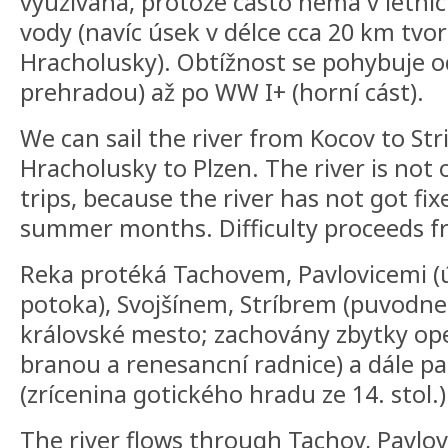
využívána, protože casto nemá v letní
vody (navíc úsek v délce cca 20 km tvo
Hracholusky). Obtížnost se pohybuje o
prehradou) až po WW I+ (horní cást).
We can sail the river from Kocov to St
Hracholusky to Plzen. The river is not 
trips, because the river has not got fix
summer months. Difficulty proceeds 
Reka protéká Tachovem, Pavlovicemi (
potoka), Svojšínem, Stríbrem (puvodne
královské mesto; zachovány zbytky ope
branou a renesancní radnice) a dále 
(zrícenina gotického hradu ze 14. stol.)
The river flows through Tachov, Pavlovi