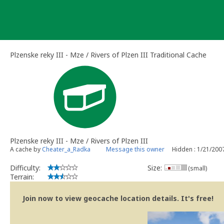
Skip
to
content
Plzenske reky III - Mze / Rivers of Plzen III Traditional Cache
Plzenske reky III - Mze / Rivers of Plzen III
A cache by
Cheater_a_Radka
Message this owner
Hidden : 1/21/200
Difficulty:
Size:
(small)
Terrain:
Join now to view geocache location details. It's free!