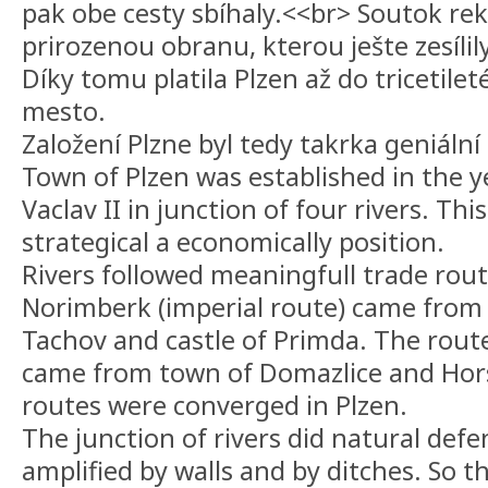
pak obe cesty sbíhaly.<<br> Soutok rek 
prirozenou obranu, kterou ješte zesílil
Díky tomu platila Plzen až do tricetile
mesto.
Založení Plzne byl tedy takrka geniální
Town of Plzen was established in the y
Vaclav II in junction of four rivers. Thi
strategical a economically position.
Rivers followed meaningfull trade rou
Norimberk (imperial route) came from
Tachov and castle of Primda. The rou
came from town of Domazlice and Hor
routes were converged in Plzen.
The junction of rivers did natural defe
amplified by walls and by ditches. So t