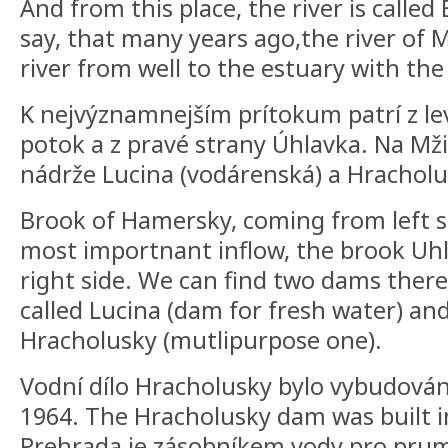
And from this place, the river is calle
say, that many years ago,the river of 
river from well to the estuary with the
K nejvýznamnejším prítokum patrí z l
potok a z pravé strany Úhlavka. Na Mži
nádrže Lucina (vodárenská) a Hracholus
Brook of Hamersky, coming from left si
most importnant inflow, the brook Uh
right side. We can find two dams there.
called Lucina (dam for fresh water) and
Hracholusky (mutlipurpose one).
Vodní dílo Hracholusky bylo vybudován
1964. The Hracholusky dam was built i
Prehrada je zásobníkem vody pro prum