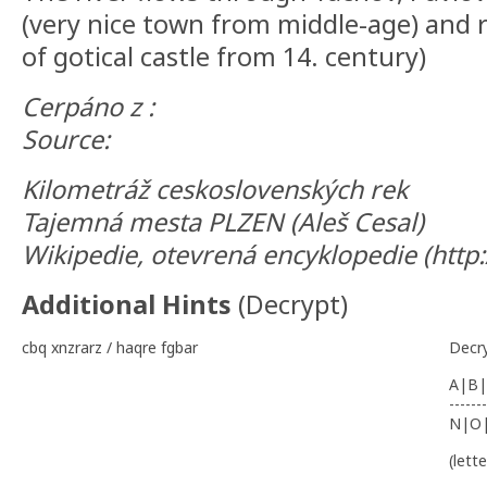
(very nice town from middle-age) and 
of gotical castle from 14. century)
Cerpáno z :
Source:
Kilometráž ceskoslovenských rek
Tajemná mesta PLZEN (Aleš Cesal)
Wikipedie, otevrená encyklopedie (http:/
Additional Hints
(
Decrypt
)
cbq xnzrarz / haqre fgbar
Decr
A|B|
-------
N|O
(lett