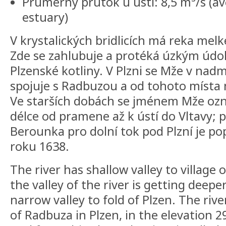
Prumerný prutok u ústí: 8,5 m³/s (av
estuary)
V krystalických bridlicích má reka melk
Zde se zahlubuje a protéká úzkým údo
Plzenské kotliny. V Plzni se Mže v nad
spojuje s Radbuzou a od tohoto místa
Ve starších dobách se jménem Mže ozna
délce od pramene až k ústí do Vltavy;
Berounka pro dolní tok pod Plzní je p
roku 1638.
The river has shallow valley to village o
the valley of the river is getting deep
narrow valley to fold of Plzen. The river
of Radbuza in Plzen, in the elevation 2