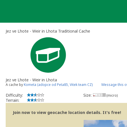
Skip
to
content
Jez ve Lhote - Weir in Lhota Traditional Cache
Jez ve Lhote - Weir in Lhota
A cache by
Kometa (adopce od Peta85, Vitek team CZ)
Message this 
Difficulty:
Size:
(micro)
Terrain:
Join now to view geocache location details. It's free!