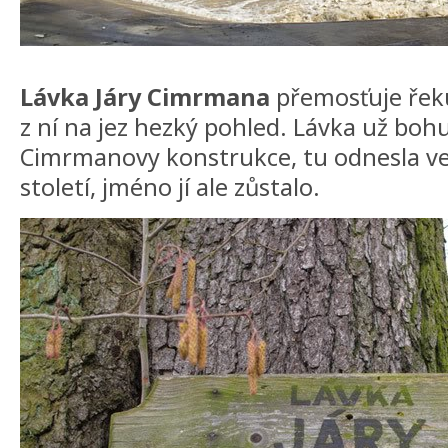
Lávka Járy Cimrmana
přemosťuje řeku
z ní na jez hezký pohled. Lávka už boh
Cimrmanovy konstrukce, tu odnesla v
století, jméno jí ale zůstalo.