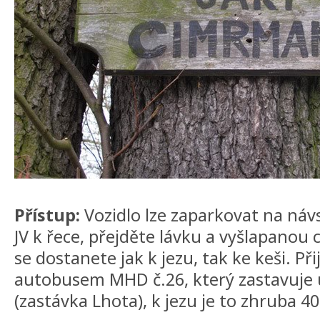
Přístup:
Vozidlo lze zaparkovat na návs
JV k řece, přejděte lávku a vyšlapanou
se dostanete jak k jezu, tak ke keši. Při
autobusem MHD č.26, který zastavuje 
(zastávka Lhota), k jezu je to zhruba 4