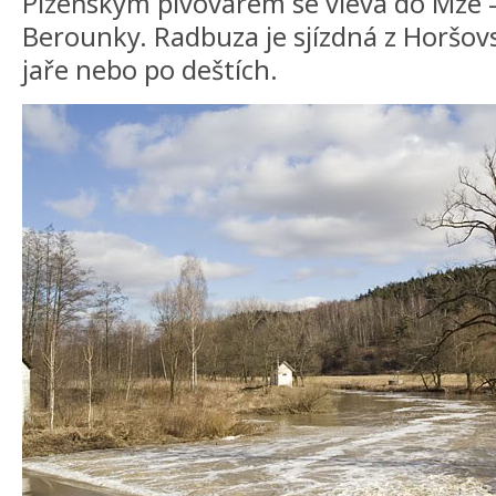
Plzeňským pivovarem se vlévá do Mže -
Berounky. Radbuza je sjízdná z Horšov
jaře nebo po deštích.