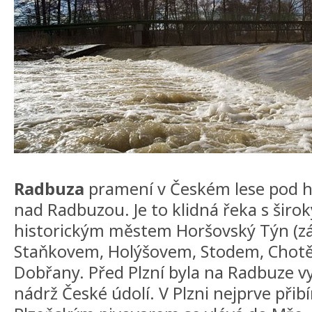
Radbuza
pramení v Českém lese pod ho
nad Radbuzou. Je to klidná řeka s šir
historickým městem Horšovský Týn (zá
Staňkovem, Holýšovem, Stodem, Chotěš
Dobřany. Před Plzní byla na Radbuze 
nádrž České údolí. V Plzni nejprve přib