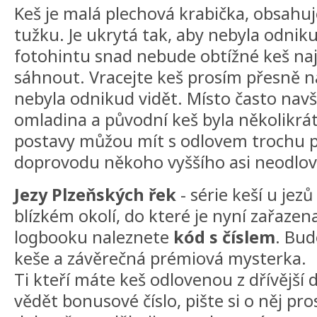
Keš je malá plechová krabička, obsahu
tužku. Je ukrytá tak, aby nebyla odniku
fotohintu snad nebude obtížné keš nají
sáhnout. Vracejte keš prosím přesně n
nebyla odnikud vidět. Místo často navš
omladina a původní keš byla několikrá
postavy můžou mít s odlovem trochu pr
doprovodu někoho vyššího asi neodlov
Jezy Plzeňských řek
- série keší u jezů
blízkém okolí, do které je nyní zařazena
logbooku naleznete
kód s číslem
. Bud
keše a závěrečná prémiová mysterka.
Ti kteří máte keš odlovenou z dřívější 
vědět bonusové číslo, pište si o něj pro