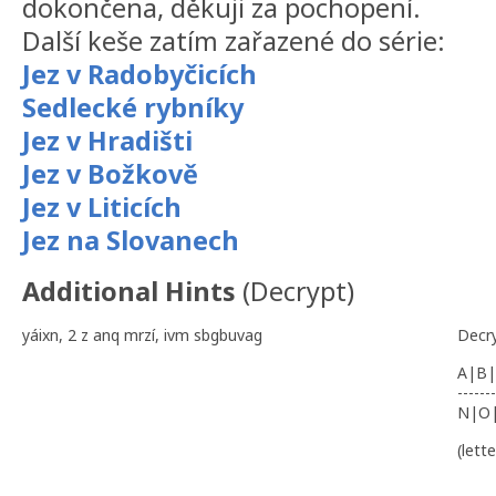
dokončena, děkuji za pochopení.
Další keše zatím zařazené do série:
Jez v Radobyčicích
Sedlecké rybníky
Jez v Hradišti
Jez v Božkově
Jez v Liticích
Jez na Slovanech
Additional Hints
(
Decrypt
)
yáixn, 2 z anq mrzí, ivm sbgbuvag
Decr
A|B|
-------
N|O
(lett