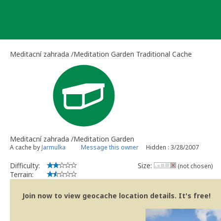
Skip
to
content
Meditacní zahrada /Meditation Garden Traditional Cache
Meditacní zahrada /Meditation Garden
A cache by
Jarmulka
Message this owner
Hidden : 3/28/2007
Difficulty:
Size:
(not chosen)
Terrain:
Join now to view geocache location details. It's free!