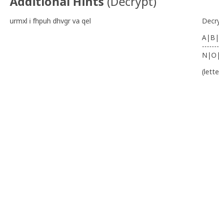
Additional Hints
(
Decrypt
)
urmxl i fhpuh dhvgr va qel
Decr
A|B|
-------
N|O
(lett