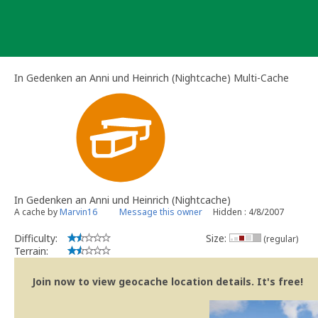
Skip
to
content
In Gedenken an Anni und Heinrich (Nightcache) Multi-Cache
In Gedenken an Anni und Heinrich (Nightcache)
A cache by
Marvin16
Message this owner
Hidden : 4/8/2007
Difficulty:
Size:
(regular)
Terrain:
Join now to view geocache location details. It's free!