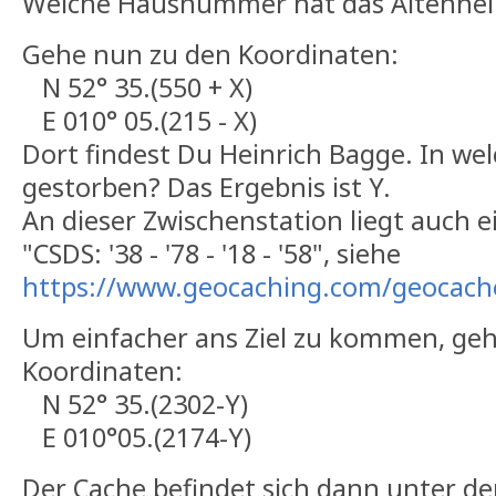
Welche Hausnummer hat das Altenheim
Gehe nun zu den Koordinaten:
N 52° 35.(550 + X)
E 010° 05.(215 - X)
Dort findest Du Heinrich Bagge. In wel
gestorben? Das Ergebnis ist Y.
An dieser Zwischenstation liegt auch ei
"CSDS: '38 - '78 - '18 - '58", siehe
https://www.geocaching.com/geocac
Um einfacher ans Ziel zu kommen, ge
Koordinaten:
N 52° 35.(2302-Y)
E 010°05.(2174-Y)
Der Cache befindet sich dann unter d