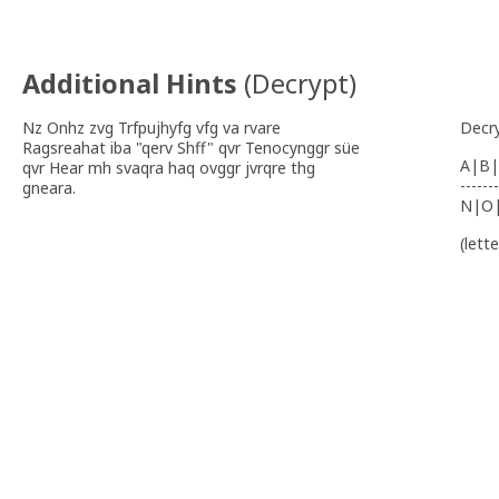
Additional Hints
(
Decrypt
)
Nz Onhz zvg Trfpujhyfg vfg va rvare
Decr
Ragsreahat iba "qerv Shff" qvr Tenocynggr süe
A|B|
qvr Hear mh svaqra haq ovggr jvrqre thg
-------
gneara.
N|O
(lett