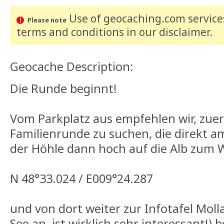
Use of geocaching.com services
Please note
terms and conditions
in our disclaimer
.
Geocache Description:
Die Runde beginnt!
Vom Parkplatz aus empfehlen wir, zuer
Familienrunde zu suchen, die direkt a
der Höhle dann hoch auf die Alb zum 
N 48°33.024 / E009°24.287
und von dort weiter zur Infotafel Mol
See an, ist wirklich sehr interessant!) b