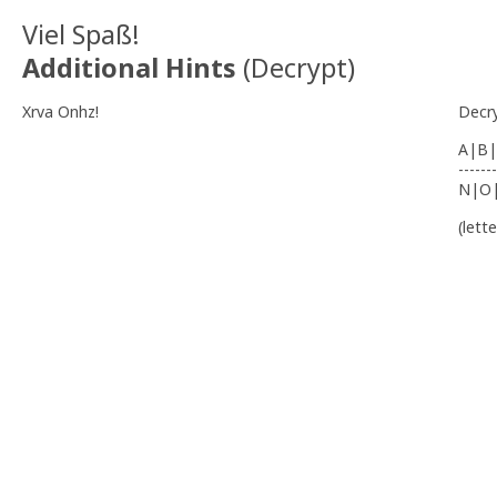
Viel Spaß!
Additional Hints
(
Decrypt
)
Xrva Onhz!
Decr
A|B|
-------
N|O
(lett