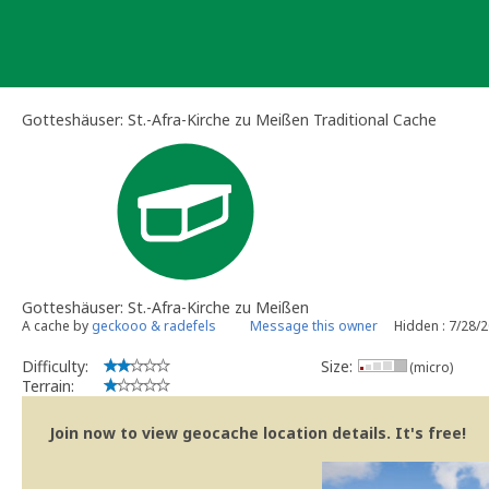
Skip
to
content
Gotteshäuser: St.-Afra-Kirche zu Meißen Traditional Cache
Gotteshäuser: St.-Afra-Kirche zu Meißen
A cache by
geckooo & radefels
Message this owner
Hidden : 7/28/
Difficulty:
Size:
(micro)
Terrain:
Join now to view geocache location details. It's free!