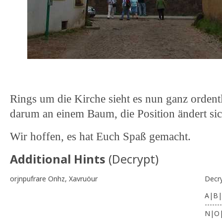
Rings um die Kirche sieht es nun ganz ordentl
darum an einem Baum, die Position ändert si
Wir hoffen, es hat Euch Spaß gemacht.
Additional Hints
(
Decrypt
)
orjnpufrare Onhz, Xavruöur
Decr
A|B|
-------
N|O