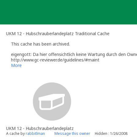
Skip
to
content
UKM 12 - Hubschrauberlandeplatz Traditional Cache
This cache has been archived.
eigengott: Da hier offensichtlich keine Wartung durch den Owner
http://www.gc-reviewer.de/guidelines/#maint
Sollten sich innerhalb der nächsten drei Monate neue Umstände 
More
entspricht kann ich das Listing dann auch wieder aus dem Archi
UKM 12 - Hubschrauberlandeplatz
A cache by
rabbitlman
Message this owner
Hidden : 1/26/2008