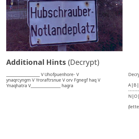
Additional Hints
(
Decrypt
)
__________________ V Uhofpuenhore- V
Decr
ynaqrcyngm V Yroraftrsnue V orv Fgnegf haq V
A|B|
Ynaqhatra V________________ hagra
-------
N|O
(lett