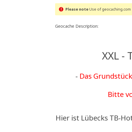
Please note
Use of geocaching.com s
Geocache Description:
XXL - 
-
Das Grundstück 
Bitte v
Hier ist Lübecks TB-H