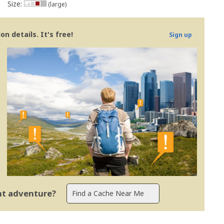
Size:
(large)
n details. It's free!
Sign up
ent adventure?