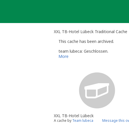
Skip
to
content
XXL TB-Hotel Lübeck Traditional Cache
This cache has been archived.
team lubeca: Geschlossen.
More
XXL TB-Hotel Lübeck
A cache by
Team lubeca
Message this o