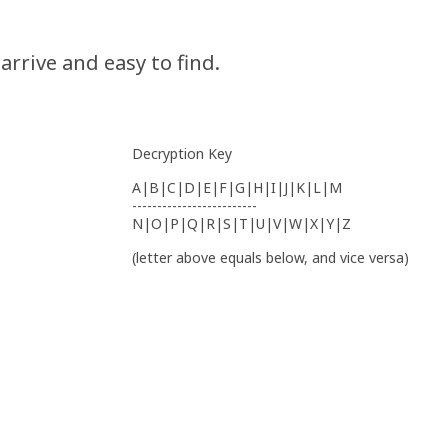
 arrive and easy to find.
Decryption Key
A|B|C|D|E|F|G|H|I|J|K|L|M
-------------------------
N|O|P|Q|R|S|T|U|V|W|X|Y|Z
(letter above equals below, and vice versa)