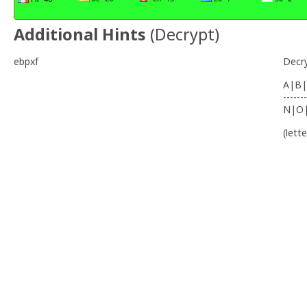
Additional Hints
(
Decrypt
)
ebpxf
Decr
A|B|
-------
N|O
(lett