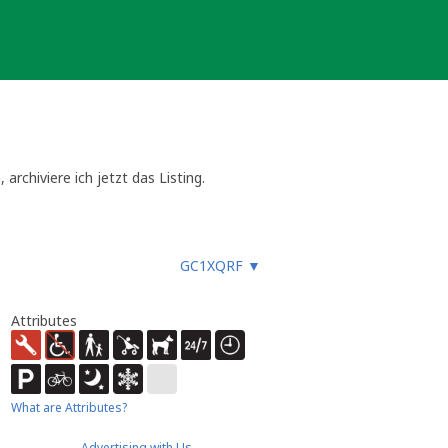
rchiviere ich jetzt das Listing.
ll, muss ein neues Listing erstellt
GC1XQRF
▼
Attributes
What are Attributes?
Advertising with Us