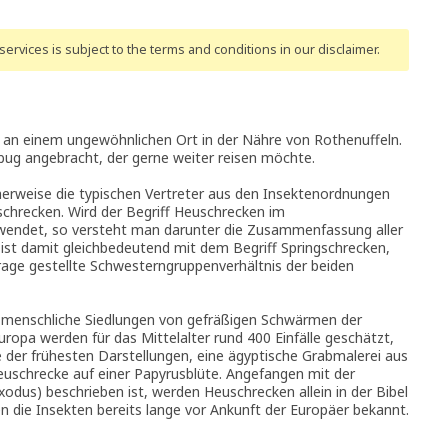
ervices is subject to the terms and conditions
in our disclaimer
.
du an einem ungewöhnlichen Ort in der Nähre von Rothenuffeln.
lbug angebracht, der gerne weiter reisen möchte.
erweise die typischen Vertreter aus den Insektenordnungen
schrecken. Wird der Begriff Heuschrecken im
endet, so versteht man darunter die Zusammenfassung aller
 ist damit gleichbedeutend mit dem Begriff Springschrecken,
Frage gestellte Schwesterngruppenverhältnis der beiden
n menschliche Siedlungen von gefräßigen Schwärmen der
opa werden für das Mittelalter rund 400 Einfälle geschätzt,
e der frühesten Darstellungen, eine ägyptische Grabmalerei aus
 Heuschrecke auf einer Papyrusblüte. Angefangen mit der
odus) beschrieben ist, werden Heuschrecken allein in der Bibel
 die Insekten bereits lange vor Ankunft der Europäer bekannt.