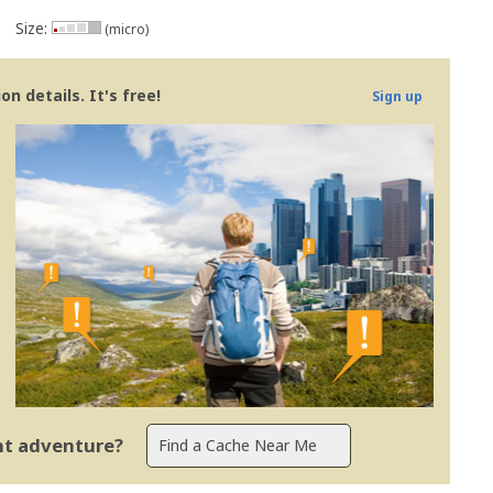
Size:
(micro)
n details. It's free!
Sign up
ent adventure?