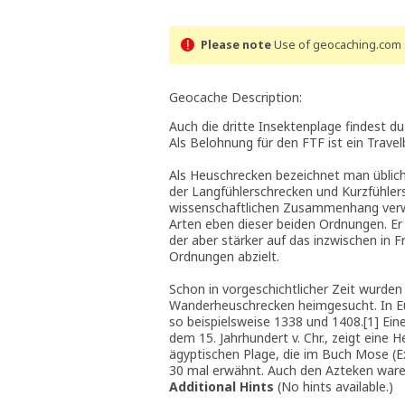
Please note
Use of geocaching.com s
Geocache Description:
Auch die dritte Insektenplage findest 
Als Belohnung für den FTF ist ein Trave
Als Heuschrecken bezeichnet man üblich
der Langfühlerschrecken und Kurzfühler
wissenschaftlichen Zusammenhang verw
Arten eben dieser beiden Ordnungen. Er
der aber stärker auf das inzwischen in 
Ordnungen abzielt.
Schon in vorgeschichtlicher Zeit wurde
Wanderheuschrecken heimgesucht. In Eur
so beispielsweise 1338 und 1408.[1] Ein
dem 15. Jahrhundert v. Chr., zeigt eine
ägyptischen Plage, die im Buch Mose (Ex
30 mal erwähnt. Auch den Azteken waren
Additional Hints
(
No hints available.
)