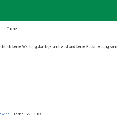
onal Cache
chtlich keine Wartung durchgeführt wird und keine Rückmeldung kam, a
idelines.aspx/#cachemaintenance
.
cht aus dem Archiv geholt. Wenn dieser Platz weiter genutzt werden so
 owner
Hidden : 8/25/2009