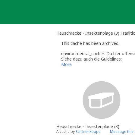
Skip
to
content
Heuschrecke - Insektenplage (3) Traditi
This cache has been archived.
environmental_cacher: Da hier offensi
Siehe dazu auch die Guidelines:
http://www.geocaching.com/about/gu
More
Diese archivierten Listings werden ni
werden.
Viele Grüße
environmental_cacher
Heuschrecke - Insektenplage (3)
A cache by
Schürenköppe
Message this