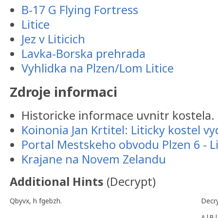
B-17 G Flying Fortress
Litice
Jez v Liticich
Lavka-Borska prehrada
Vyhlidka na Plzen/Lom Litice
Zdroje informaci
Historicke informace uvnitr kostela.
Koinonia Jan Krtitel: Liticky kostel v
Portal Mestskeho obvodu Plzen 6 - Li
Krajane na Novem Zelandu
Additional Hints
(
Decrypt
)
Qbyvx, h fgebzh.
Decr
A|B|