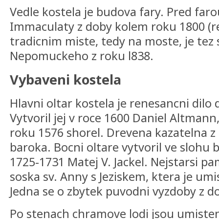
Vedle kostela je budova fary. Pred faro
Immaculaty z doby kolem roku 1800 (res
tradicnim miste, tedy na moste, je tez 
Nepomuckeho z roku l838.
Vybaveni kostela
Hlavni oltar kostela je renesancni dilo
Vytvoril jej v roce 1600 Daniel Altmann
roku 1576 shorel. Drevena kazatelna z
baroka. Bocni oltare vytvoril ve slohu 
1725-1731 Matej V. Jackel. Nejstarsi p
soska sv. Anny s Jeziskem, ktera je umi
Jedna se o zbytek puvodni vyzdoby z d
Po stenach chramove lodi jsou umisten