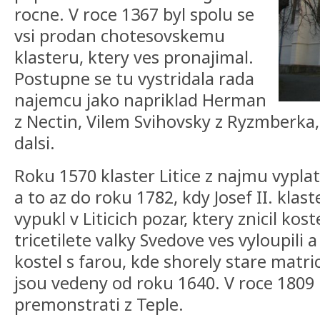
rocne. V roce 1367 byl spolu se
vsi prodan chotesovskemu
klasteru, ktery ves pronajimal.
Postupne se tu vystridala rada
najemcu jako napriklad Herman
z Nectin, Vilem Svihovsky z Ryzmberka,
dalsi.
Roku 1570 klaster Litice z najmu vyplat
a to az do roku 1782, kdy Josef II. klast
vypukl v Liticich pozar, ktery znicil kos
tricetilete valky Svedove ves vyloupili a 
kostel s farou, kde shorely stare matri
jsou vedeny od roku 1640. V roce 1809 p
premonstrati z Teple.