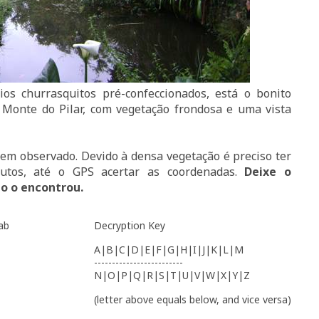
rios
churrasquitos
pré-confeccionados, está o bonito
 Monte do Pilar, com vegetação frondosa e uma vista
bem observado. Devido à densa vegetação é preciso ter
nutos, até o GPS acertar as coordenadas.
Deixe o
 o encontrou.
ab
Decryption Key
A|B|C|D|E|F|G|H|I|J|K|L|M
-------------------------
N|O|P|Q|R|S|T|U|V|W|X|Y|Z
(letter above equals below, and vice versa)