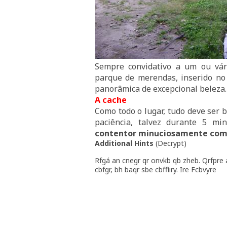
Sempre convidativo a um ou vá
parque de merendas, inserido no
panorâmica de excepcional beleza.
A cache
Como todo o lugar, tudo deve ser 
paciência, talvez durante 5 mi
contentor minuciosamente como
Additional Hints
(
Decrypt
)
Rfgá an cnegr qr onvkb qb zheb. Qrfpre 
cbfgr, bh baqr sbe cbffíiry. Ire Fcbvyre