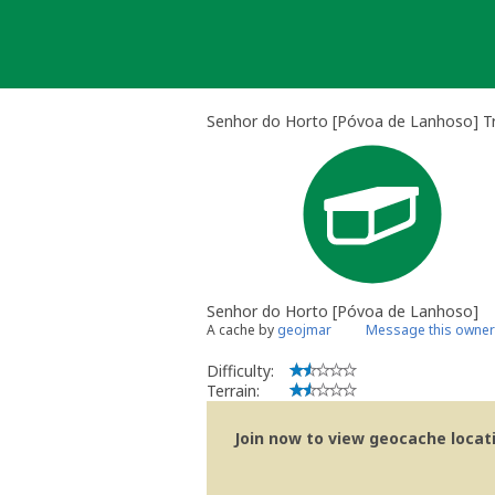
Skip
to
content
Senhor do Horto [Póvoa de Lanhoso] Tr
Senhor do Horto [Póvoa de Lanhoso]
A cache by
geojmar
Message this owner
Difficulty:
Terrain:
Join now to view geocache locatio