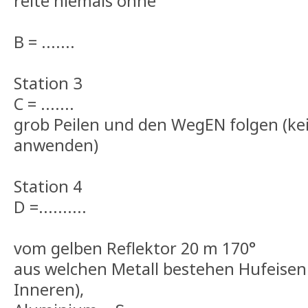
reite niemals ohne
B = .......
Station 3
C = .......
grob Peilen und den WegEN folgen (ke
anwenden)
Station 4
D =..........
vom gelben Reflektor 20 m 170°
aus welchen Metall bestehen Hufeisen (
Inneren),