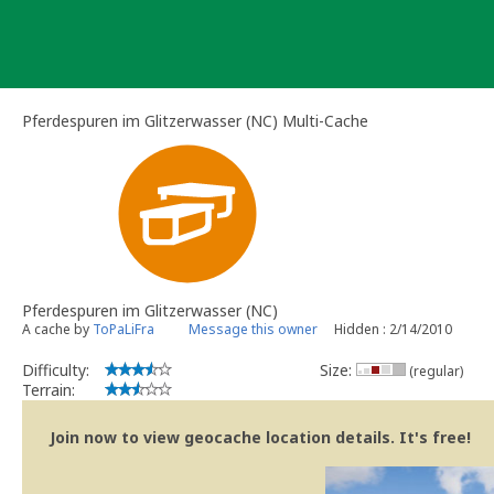
Skip
to
content
Pferdespuren im Glitzerwasser (NC) Multi-Cache
Pferdespuren im Glitzerwasser (NC)
A cache by
ToPaLiFra
Message this owner
Hidden : 2/14/2010
Difficulty:
Size:
(regular)
Terrain:
Join now to view geocache location details. It's free!