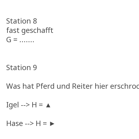
Station 8
fast geschafft
G = .......
Station 9
Was hat Pferd und Reiter hier erschro
Igel --> H = ▲
Hase --> H = ►