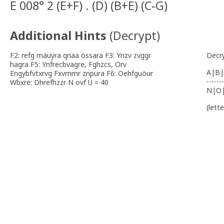
E 008° 2 (E+F) . (D) (B+E) (C-G)
Additional Hints
(
Decrypt
)
F2: refg mäuyra qnaa össara F3: Ynzv zvggr
Decr
hagra F5: Ynfrecbvagre, Fghzcs, Orv
A|B|
Engybfvtxrvg Fxvmmr znpura F6: Oehfguöur
-------
Wbxre: Dhrefhzzr N ovf U = 40
N|O
(lett