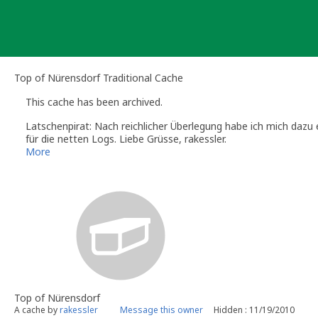
Skip
to
content
Top of Nürensdorf Traditional Cache
This cache has been archived.
Latschenpirat: Nach reichlicher Überlegung habe ich mich dazu
für die netten Logs. Liebe Grüsse, rakessler.
More
Top of Nürensdorf
A cache by
rakessler
Message this owner
Hidden : 11/19/2010