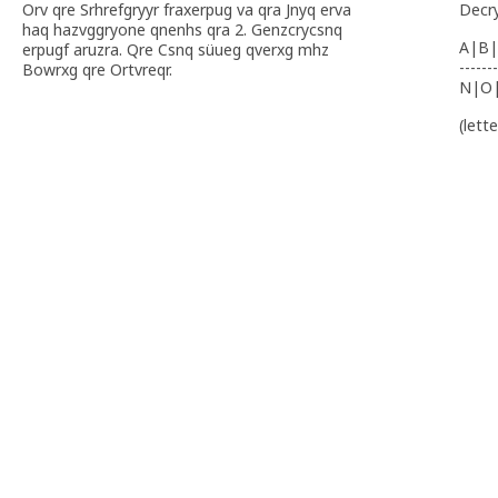
Orv qre Srhrefgryyr fraxerpug va qra Jnyq erva
Decr
haq hazvggryone qnenhs qra 2. Genzcrycsnq
A|B|
erpugf aruzra. Qre Csnq süueg qverxg mhz
-------
Bowrxg qre Ortvreqr.
N|O
(lett