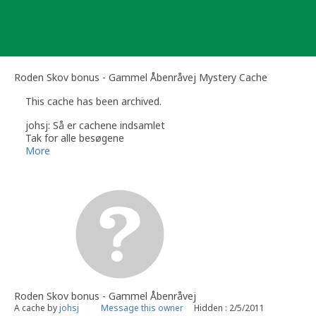
Skip
to
content
Roden Skov bonus - Gammel Åbenråvej Mystery Cache
This cache has been archived.
johsj: Så er cachene indsamlet
Tak for alle besøgene
More
Roden Skov bonus - Gammel Åbenråvej
A cache by
johsj
Message this owner
Hidden : 2/5/2011