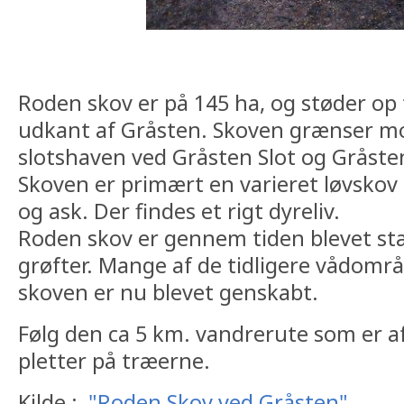
Roden skov er på 145 ha, og støder op 
udkant af Gråsten. Skoven grænser mod
slotshaven ved Gråsten Slot og Gråste
Skoven er primært en varieret løvskov
og ask. Der findes et rigt dyreliv.
Roden skov er gennem tiden blevet s
grøfter. Mange af de tidligere vådområ
skoven er nu blevet genskabt.
Følg den ca 5 km. vandrerute som er
pletter på træerne.
Kilde :
"Roden Skov ved Gråsten"