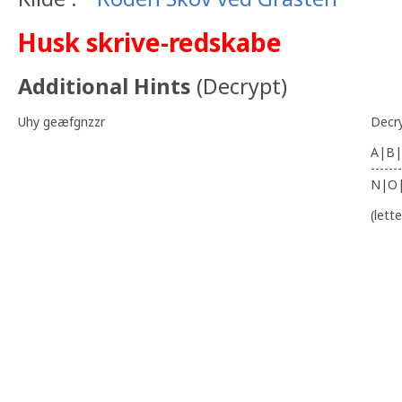
Husk skrive-redskabe
Additional Hints
(
Decrypt
)
Uhy geæfgnzzr
Decr
A|B|
-------
N|O
(lett