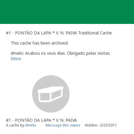
Skip
to
content
#1 - PONTÃO DA LAPA * V. N. PAIVA Traditional Cache
This cache has been archived.
dmelo: Acabou os seus dias. Obrigado pelas visitas.
More
#1 - PONTÃO DA LAPA * V. N. PAIVA
A cache by
dmelo
Message this owner
Hidden : 2/23/2011