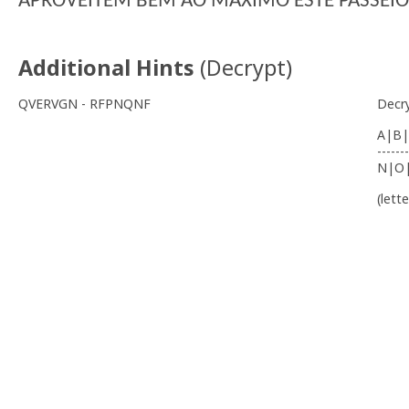
APROVEITEM BEM AO MÁXIMO ESTE PASSEIO
Additional Hints
(
Decrypt
)
QVERVGN - RFPNQNF
Decr
A|B|
-------
N|O
(lett