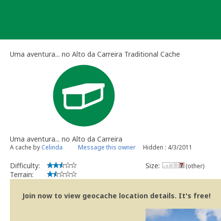
Skip
to
content
Uma aventura... no Alto da Carreira Traditional Cache
Uma aventura... no Alto da Carreira
A cache by
Celinda
Message this owner
Hidden : 4/3/2011
Difficulty:
Size:
(other)
Terrain:
Join now to view geocache location details. It's free!