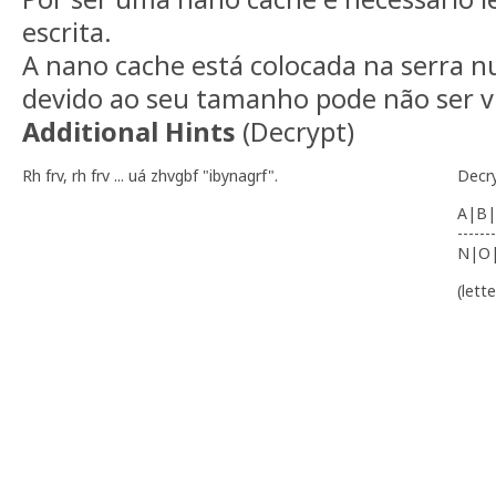
escrita.
A nano cache está colocada na serra nu
devido ao seu tamanho pode não ser vi
Additional Hints
(
Decrypt
)
Rh frv, rh frv ... uá zhvgbf "ibynagrf".
Decr
A|B|
-------
N|O
(lett