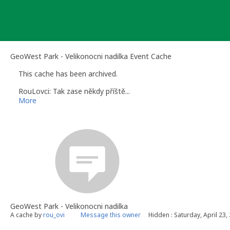
Skip
to
content
GeoWest Park - Velikonocni nadilka Event Cache
This cache has been archived.
RouLovci: Tak zase někdy příště...
More
GeoWest Park - Velikonocni nadilka
A cache by
rou_ovi
Message this owner
Hidden : Saturday, April 23,