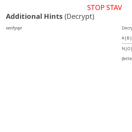
STOP STAV
Additional Hints
(
Decrypt
)
xenfyvpr
Decr
A|B|
-------
N|O
(lett