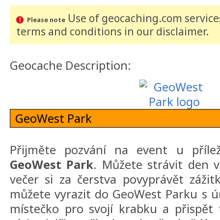
Use of geocaching.com services
Please note
terms and conditions
in our disclaimer
.
Geocache Description:
GeoWest Park
Přijměte pozvání na event u příleži
GeoWest Park
. Můžete strávit den v
večer si za čerstva povyprávět záži
můžete vyrazit do GeoWest Parku s ú
místečko pro svojí krabku a přispět t