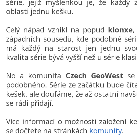
série, jejíž myšlenkou je, že každý 
oblasti jednu kešku.
Celý nápad vznikl na popud
klonxe
,
západních sousedů, kde podobné série 
má každý na starost jen jednu svo
kvalita série bývá vyšší než u série klas
No a komunita
Czech GeoWest
se 
podobného. Série ze začátku bude číta
kešek, ale doufáme, že až ostatní navš
se rádi přidají.
Více informací o možnosti založení 
se dočtete na stránkách
komunity
.