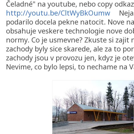
Čeladné" na youtube, nebo copy o
http://youtu.be/CltWyBkOumw
Nejak
podarilo docela pekne natocit. Nove na
obsahuje veskere technologie nove dob
normy. Co je usmevne? Zkuste si zajit
zachody byly sice skarede, ale za to p
zachody jsou v provozu jen, kdyz je ot
Nevime, co bylo lepsi, to nechame na V