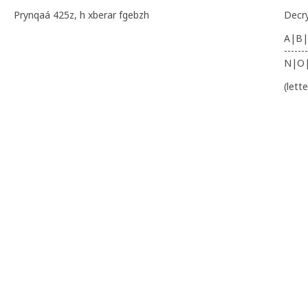
Prynqaá 425z, h xberar fgebzh
Decr
A|B|
-------
N|O
(lett