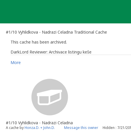
Skip
to
content
#1/10 Vyhlidkova - Nadrazi Celadna Traditional Cache
This cache has been archived.
DarkLord Reviewer: Archivace listingu keše
More
DarkLord Reviewer
emeritní reviewer pro Českou republiku a terminační komisař
#1/10 Vyhlidkova - Nadrazi Celadna
A cache by
Honza.D. + John.D.
Message this owner
Hidden : 7/21/20