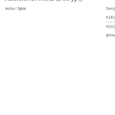
xnzra / fgbar
Decr
A|B|
-------
N|O
(lett