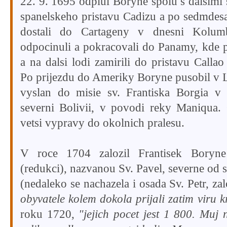
22. 9. 1695 odplul Boryne spolu s dalsimi 
spanelskeho pristavu Cadizu a po sedmdesat
dostali do Cartageny v dnesni Kolumb
odpocinuli a pokracovali do Panamy, kde pr
a na dalsi lodi zamirili do pristavu Calla
Po prijezdu do Ameriky Boryne pusobil v 
vyslan do misie sv. Frantiska Borgia v
severni Bolivii, v povodi reky Maniqua.
vetsi vypravy do okolnich pralesu.
V roce 1704 zalozil Frantisek Boryne v
(redukci), nazvanou Sv. Pavel, severne od 
(nedaleko se nachazela i osada Sv. Petr, z
obyvatele kolem dokola prijali zatim viru k
roku 1720,
"jejich pocet jest 1 800. Muj n