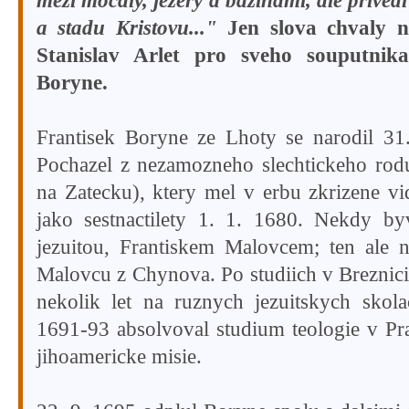
mezi mocaly, jezery a bazinami, ale privedl
a stadu Kristovu..."
Jen slova chvaly na
Stanislav Arlet pro sveho souputnika
Boryne.
Frantisek Boryne ze Lhoty se narodil 31
Pochazel z nezamozneho slechtickeho ro
na Zatecku), ktery mel v erbu zkrizene vid
jako sestnactilety 1. 1. 1680. Nekdy b
jezuitou, Frantiskem Malovcem; ten ale n
Malovcu z Chynova. Po studiich v Breznic
nekolik let na ruznych jezuitskych skol
1691-93 absolvoval studium teologie v Pr
jihoamericke misie.