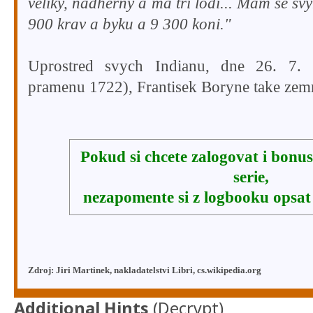
veliky, nadherny a ma tri lodi... Mam se s
900 krav a byku a 9 300 koni."
Uprostred svych Indianu, dne 26. 7. 
pramenu 1722), Frantisek Boryne take zemr
Pokud si chcete zalogovat i bonu
serie,
nezapomente si z logbooku opsat 
Zdroj: Jiri Martinek, nakladatelstvi Libri, cs.wikipedia.org
Additional Hints
(
Decrypt
)