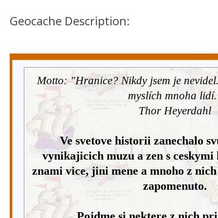
Geocache Description:
Motto: "Hranice? Nikdy jsem je nevidel. 
myslích mnoha lidí.
Thor Heyerdahl
Ve svetove historii zanechalo s
vynikajicich muzu a zen s ceskymi 
znami vice, jini mene a mnoho z nic
zapomenuto.
Pojdme si nektere z nich pr