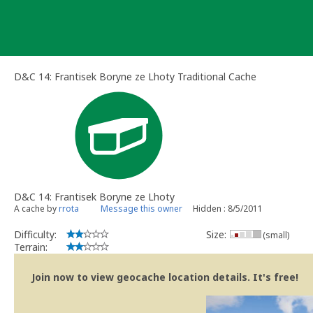
Skip
to
content
D&C 14: Frantisek Boryne ze Lhoty Traditional Cache
D&C 14: Frantisek Boryne ze Lhoty
A cache by
rrota
Message this owner
Hidden : 8/5/2011
Difficulty:
Size:
(small)
Terrain:
Join now to view geocache location details. It's free!