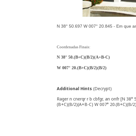
N 38° 50.697 W 007° 20.845 - Em que ano 
Coordenadas Finais:
N 38° 50.(B+C)(B/2)(A+B-C)
W 007° 20.(B+C)(B/2)(B/2)
Additional Hints
(
Decrypt
)
Rager n cnerqr r b cbfgr, an onfr [N 38° 
(B+C)(B/2)(A+B-C) W 007° 20.(B+C)(B/2)