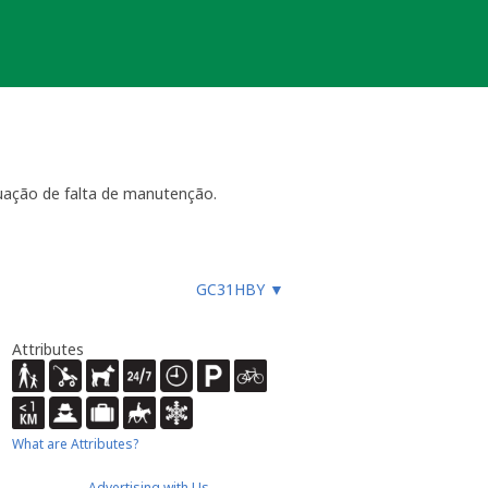
uação de falta de manutenção.
ara funcionar, especialmente
GC31HBY
▼
es, etc.), ou faz um registo
ue não devem procurar a
almente até 4 semanas
- dentro
Attributes
ão necessária ou estiver
ocache.
er).
 Caso submeta uma nova será tido em
What are Attributes?
Advertising with Us