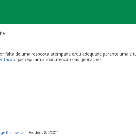
che
 por falta de uma resposta atempada e/ou adequada perante uma sit
ientação
que regulam a manutenção das geocaches:
por visitas à localização física.
casionais à sua geocache para assegurar que está tudo em ordem p
ma com a geocache (desaparecimento, estrago, humidade/infiltraçõ
ive temporariamente a sua geocache para que os outros saibam q
o o problema. É-lhe concedido um período razoável de tempo -
ger
o da sua geocache. Se a geocache não estiver a receber a manutenç
r um longo período de tempo, poderemos arquivar a página da ge
e por favor recolha-o a fim de evitar que se torne lixo (geolitt
 falta de manutenção a sua geocache não poderá ser desarquivada.
e manutenção.
ge this owner
Hidden : 8/9/2011