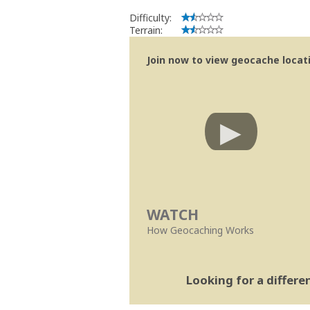
Bitaro
Community Volunteer Reviewer
Difficulty:
Centro de Ajuda
Terrain:
Linhas Orientação
Join now to view geocache locatio
WATCH
How Geocaching Works
Looking for a differ