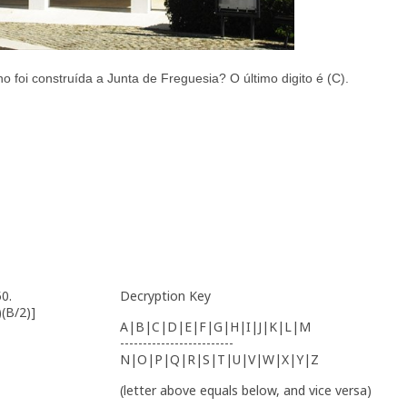
foi construída a Junta de Freguesia? O último digito é (C).
50.
Decryption Key
(B/2)]
A|B|C|D|E|F|G|H|I|J|K|L|M
-------------------------
N|O|P|Q|R|S|T|U|V|W|X|Y|Z
(letter above equals below, and vice versa)