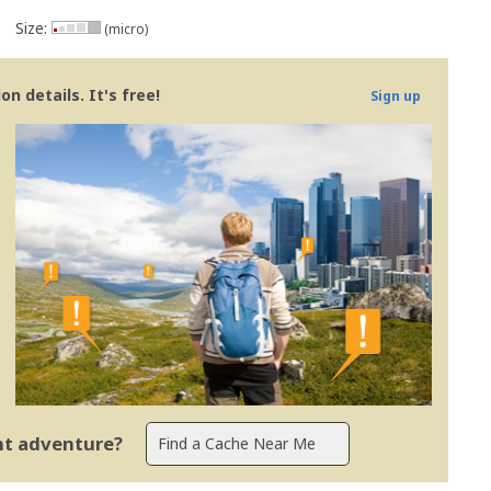
Size:
(micro)
n details. It's free!
Sign up
ent adventure?