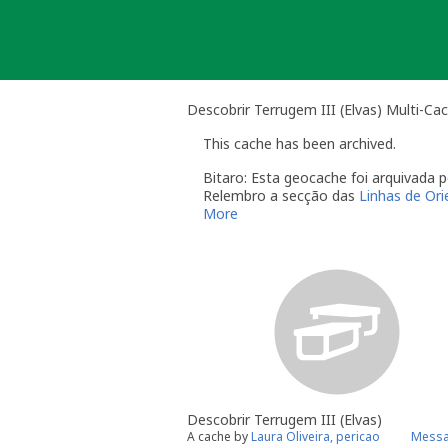
Skip
to
content
Descobrir Terrugem III (Elvas) Multi-Ca
This cache has been archived.
Bitaro: Esta geocache foi arquivada
Relembro a secção das
Linhas de Or
More
O dono da geocache é responsável 
Você é responsável por visitas o
quando alguém reporta um proble
"Precisa de Manutenção". Desact
geocache até que tenha resolvid
do qual deverá verificar o estad
temporariamente desactivada po
Se no local existe algum recipient
Uma vez que se trata de um caso de
conta este arquivamento por falta d
Descobrir Terrugem III (Elvas)
Obrigado pela compreensão,
A cache by
Laura Oliveira, pericao
Messa