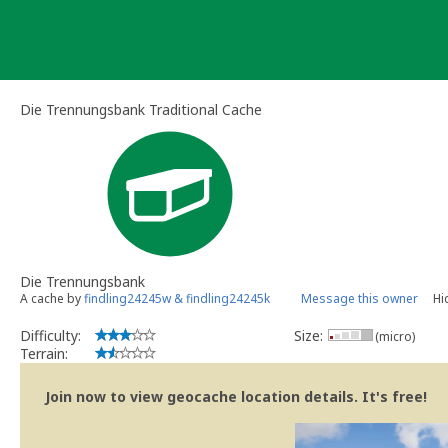
Skip
to
content
Die Trennungsbank Traditional Cache
Die Trennungsbank
A cache by
findling24245w & findling24245k
Message this owner
Hi
Difficulty:
Size:
(micro)
Terrain:
Join now to view geocache location details. It's free!