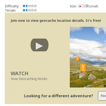
implicações que as guidelines actuais indicam.
Difficulty:
Size:
(small)
Se no local existe algum container, por favor recolha-o a fim de 
Terrain:
Obrigado
[b] btreviewer [/b]
Join now to view geocache location details. It's free!
Geocaching.com Volunteer Cache Reviewer
[url=http://support.groundspeak.com/index.php?pg=kb.page&id=77]
WATCH
How Geocaching Works
Looking for a different adventure?