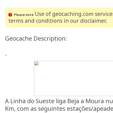
Use of geocaching.com services
Please note
terms and conditions
in our disclaimer
.
Geocache Description:
´
A Linha do Sueste liga Beja a Moura n
Km, com as seguintes estações/apeade