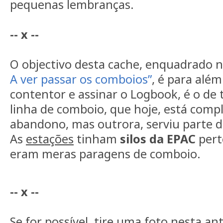
pequenas lembranças.
-- x --
O objectivo desta cache, enquadrado 
A ver passar os comboios”
, é para alé
contentor e assinar o Logbook, é o de 
linha de comboio, que hoje, está com
abandono, mas outrora, serviu parte do
As
estações
tinham
silos da EPAC
pert
eram meras paragens de comboio.
-- x --
Se for possível, tire uma foto nesta an