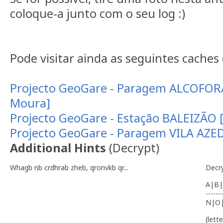
coloque-a junto com o seu log :)
Pode visitar ainda as seguintes caches
Projecto GeoGare - Paragem ALCOFOR
Moura]
Projecto GeoGare - Estação BALEIZÃO 
Projecto GeoGare - Paragem VILA AZE
Additional Hints
(
Decrypt
)
Whagb nb crdhrab zheb, qronvkb qr...
Decr
A|B|
-------
N|O
(lett