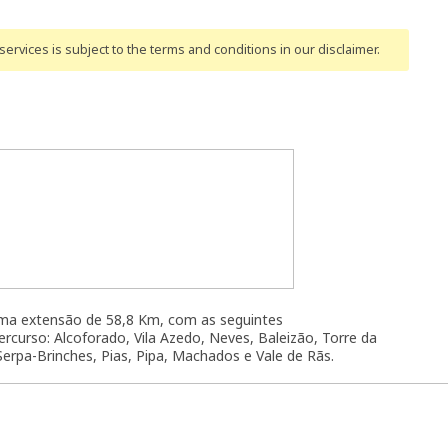
ervices is subject to the terms and conditions
in our disclaimer
.
uma extensão de 58,8 Km, com as seguintes
rcurso: Alcoforado, Vila Azedo, Neves, Baleizão, Torre da
erpa-Brinches, Pias, Pipa, Machados e Vale de Rãs.