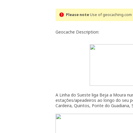
Please note
Use of geocaching.com s
Geocache Description:
A Linha do Sueste liga Beja a Moura n
estações/apeadeiros ao longo do seu pe
Cardeira, Quintos, Ponte do Guadiana, S