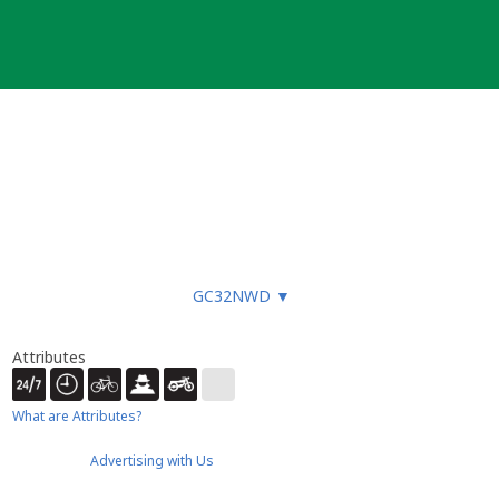
 outro geochacher que possa colocar
GC32NWD
▼
Attributes
What are Attributes?
Advertising with Us