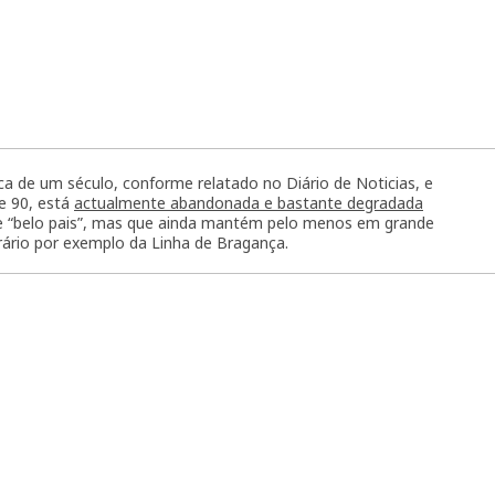
ca de um século, conforme relatado no Diário de Noticias, e
de 90, está
actualmente abandonada e bastante degradada
te “belo pais”, mas que ainda mantém pelo menos em grande
rário por exemplo da Linha de Bragança.