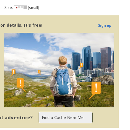
Size:
(small)
n details. It's free!
Sign up
ent adventure?