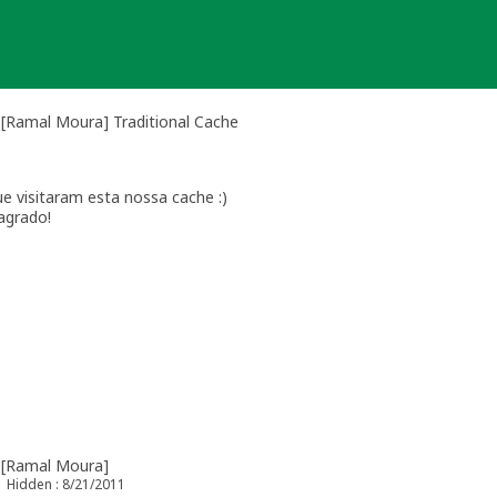
[Ramal Moura] Traditional Cache
e visitaram esta nossa cache :)
agrado!
ais tomar conta das nossas caixinhas, por isso, vamos dar lugar a
 [Ramal Moura]
Hidden : 8/21/2011