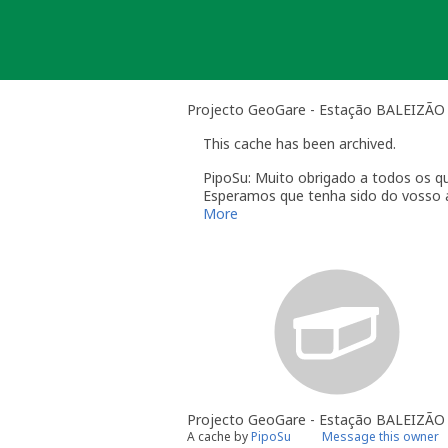
Skip
to
content
Projecto GeoGare - Estação BALEIZÃO 
This cache has been archived.
PipoSu: Muito obrigado a todos os qu
Esperamos que tenha sido do vosso 
Por motivos pessoais, não podemos m
More
alguma cache aqui, ou aqui perto :)
Até um dia :D
Projecto GeoGare - Estação BALEIZÃO
A cache by
PipoSu
Message this owner