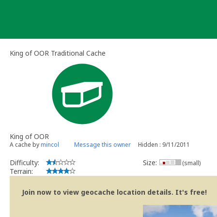
Skip
to
content
King of OOR Traditional Cache
King of OOR
A cache by
mincol
Message this owner
Hidden : 9/11/2011
Difficulty:
Size:
(small)
Terrain:
Join now to view geocache location details. It's free!