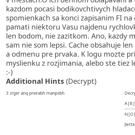
kazdom pocasi bodikovchtivych hladacov
spomienkach sa konci zapisanim FI na g
pamati niektoru Vasu najdenu rychlovk
len bodom, nie zazitkom. Ano, kazdy 
sam nie som lepsi. Cache obsahuje len t
a odmenu pre prvaka. K logu mozte pri
myslienku z rozjimania, alebo ste tiez 
:-)
Additional Hints
(
Decrypt
)
3 zrger anq preirabh manpxbh
Decr
A|B|
-------
N|O
(lett