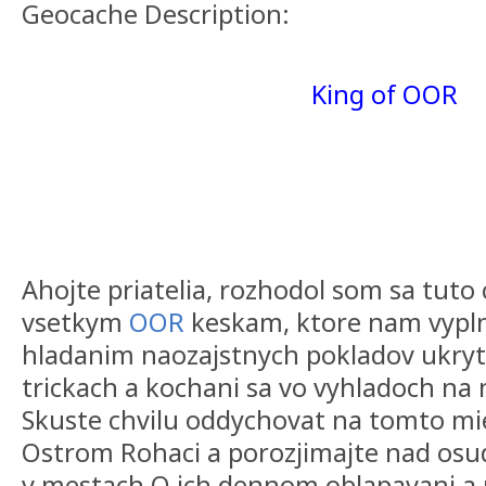
Geocache Description:
King of OOR
Ahojte priatelia, rozhodol som sa tuto
vsetkym
OOR
keskam, ktore nam vypl
hladanim naozajstnych pokladov ukry
trickach a kochani sa vo vyhladoch na
Skuste chvilu oddychovat na tomto m
Ostrom Rohaci a porozjimajte nad os
v mestach.O ich dennom oblapavani a 