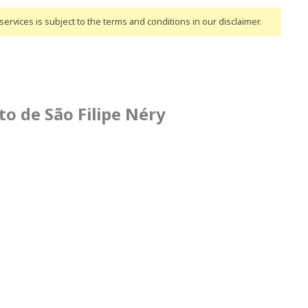
ervices is subject to the terms and conditions
in our disclaimer
.
o de São Filipe Néry