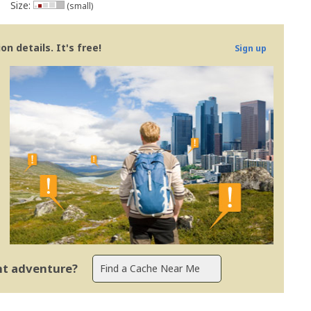
Size:
(small)
n details. It's free!
Sign up
ent adventure?