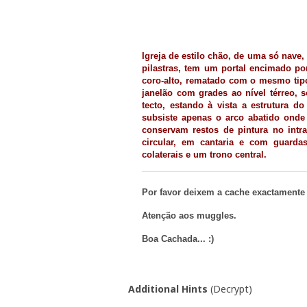
Igreja de estilo chão, de uma só nave,
pilastras, tem um portal encimado p
coro-alto, rematado com o mesmo tipo
janelão com grades ao nível térreo, 
tecto, estando à vista a estrutura d
subsiste apenas o arco abatido onde
conservam restos de pintura no int
circular, em cantaria e com guard
colaterais e um trono central.
Por favor deixem a cache exactamente
Atenção aos muggles.
Boa Cachada... :)
Additional Hints
(
Decrypt
)