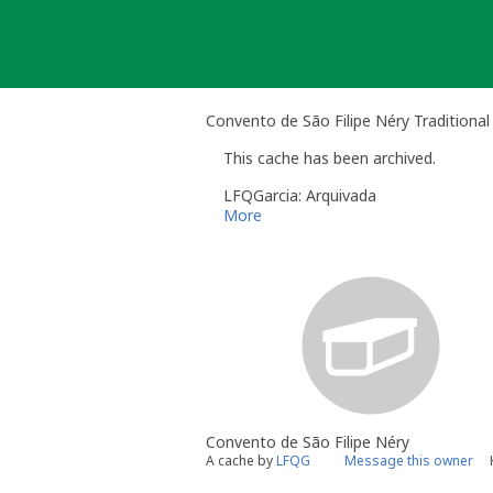
Skip
to
content
Convento de São Filipe Néry Traditiona
This cache has been archived.
LFQGarcia: Arquivada
More
Convento de São Filipe Néry
A cache by
LFQG
Message this owner