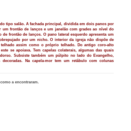
 do tipo salão. A fachada principal, dividida em dois panos por
or um frontão de lanços e um janelão com grades ao nível do
 de frontão de lanços. O pano lateral esquerdo apresenta um
sobrepujado por um nicho. O interior da igreja não dispõe de
o telhado assim como o próprio telhado. Do antigo coro-alto
 este se apoiava. Tem capelas colaterais, algumas das quais
radorso. Subsiste também um púlpito no lado do Evangelho,
as decoradas. Na capela-mor tem um retábulo com colunas
 como a encontraram.