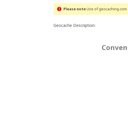
Please note
Use of geocaching.com s
Geocache Description:
Convent