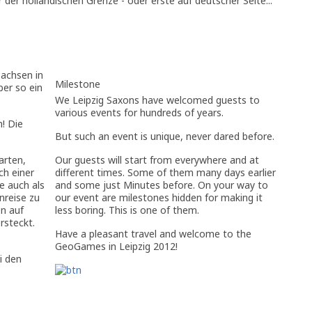
der holländischen Grenze - oder erste auf deutscher Seite...
Sachsen in
Milestone
ber so ein
We Leipzig Saxons have welcomed guests to
various events for hundreds of years.
n! Die
But such an event is unique, never dared before.
arten,
Our guests will start from everywhere and at
ch einer
different times. Some of them many days earlier
e auch als
and some just Minutes before. On your way to
nreise zu
our event are milestones hidden for making it
en auf
less boring. This is one of them.
rsteckt.
Have a pleasant travel and welcome to the
GeoGames in Leipzig 2012!
i den