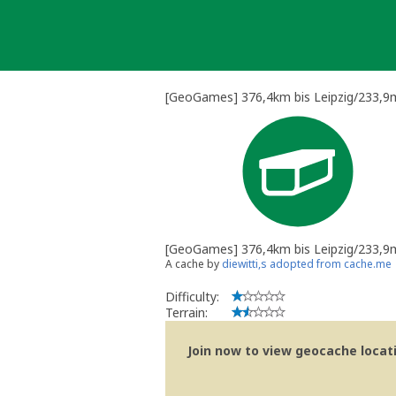
Skip
to
content
[GeoGames] 376,4km bis Leipzig/233,9mi
[GeoGames] 376,4km bis Leipzig/233,9m
A cache by
diewitti,s adopted from cache.me
Difficulty:
Terrain:
Join now to view geocache locatio