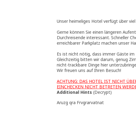
Unser heimeliges Hotel verfügt über viel
Gerne können Sie einen längeren Aufenth
Durchreisende interessant. Schneller Ch
erreichbarer Parkplatz machen unser Ha
Es ist nicht nötig, dass immer Gäste im
Gleichzeitig bitten wir darum, genug Zim
nicht-trackbare Dinge hier unterzubringen
Wir freuen uns auf Ihren Besuch!
ACHTUNG: DAS HOTEL IST NICHT ÜBE
EINCHECKEN NICHT BETRETEN WERD
Additional Hints
(
Decrypt
)
Aruzg qra Frvgrarvatnat