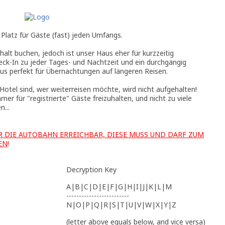
 Platz für Gäste (fast) jeden Umfangs.
alt buchen, jedoch ist unser Haus eher für kurzzeitig
eck-In zu jeder Tages- und Nachtzeit und ein durchgängig
us perfekt für Übernachtungen auf längeren Reisen.
 Hotel sind, wer weiterreisen möchte, wird nicht aufgehalten!
mer für "registrierte" Gäste freizuhalten, und nicht zu viele
...
R DIE AUTOBAHN ERREICHBAR, DIESE MUSS UND DARF ZUM
EN
!
Decryption Key
A|B|C|D|E|F|G|H|I|J|K|L|M
-------------------------
N|O|P|Q|R|S|T|U|V|W|X|Y|Z
(letter above equals below, and vice versa)