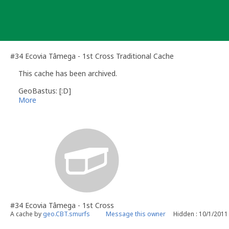
Skip
to
content
#34 Ecovia Tâmega - 1st Cross Traditional Cache
This cache has been archived.
GeoBastus: [:D]
More
#34 Ecovia Tâmega - 1st Cross
A cache by
geo.CBT.smurfs
Message this owner
Hidden : 10/1/2011