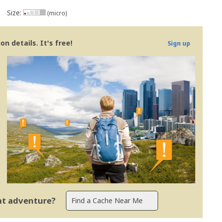
Size:
(micro)
n details. It's free!
Sign up
ent adventure?