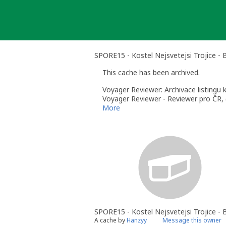
Skip
to
content
SPORE15 - Kostel Nejsvetejsi Trojice - 
This cache has been archived.
Voyager Reviewer: Archivace listingu 
Voyager Reviewer - Reviewer pro ČR, 
More
SPORE15 - Kostel Nejsvetejsi Trojice - 
A cache by
Hanzyy
Message this owner