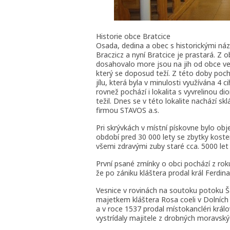
Historie obce Bratcice
Osada, dedina a obec s historickými názv
Braczicz a nyní Bratcice je prastará. Z 
dosahovalo more jsou na jih od obce vel
který se doposud teží. Z této doby pocház
jílu, která byla v minulosti využívána 4 
rovnež pochází i lokalita s vyvrelinou dio
težil. Dnes se v této lokalite nachází s
firmou STAVOS a.s.
Pri skrývkách v místní pískovne bylo obj
období pred 30 000 lety se zbytky koste
všemi zdravými zuby staré cca. 5000 let
První psané zmínky o obci pochází z rok
že po zániku kláštera prodal král Ferdin
Vesnice v rovinách na soutoku potoku Šat
majetkem kláštera Rosa coeli v Dolních K
a v roce 1537 prodal místokancléri králo
vystrídaly majitele z drobných moravský