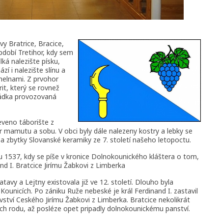
y Bratrice, Bracice,
období Tretihor, kdy sem
ká nalezište písku,
í i nalezište slínu a
cihelnami. Z prvohor
rit, který se rovnež
kládka provozovaná
eveno táborište z
r mamutu a sobu. V obci byly dále nalezeny kostry a lebky se
 a zbytky Slovanské keramiky ze 7. století našeho letopoctu.
u 1537, kdy se píše v kronice Dolnokounického kláštera o tom,
and I. Bratcice Jirímu Žabkovi z Limberka
avy a Lejtny existovala již ve 12. století. Dlouho byla
ounicích. Po zániku Ruže nebeské je král Ferdinand I. zastavil
vství Ceského Jirímu Žabkovi z Limberka. Bratcice nekolikrát
ch rodu, až posléze opet pripadly dolnokounickému panství.