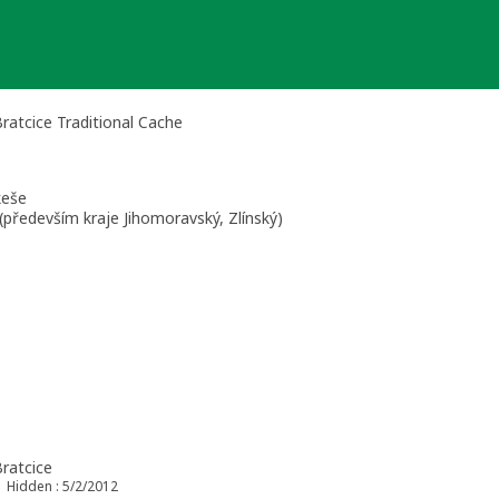
Bratcice Traditional Cache
keše
(především kraje Jihomoravský, Zlínský)
Bratcice
Hidden : 5/2/2012