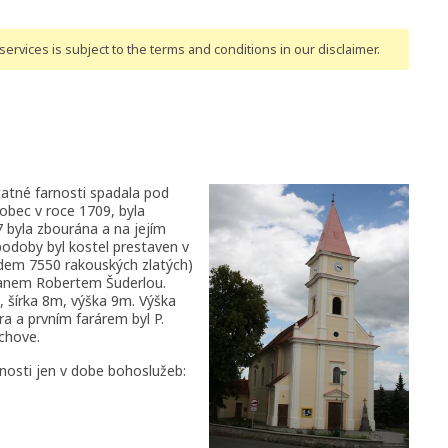
ervices is subject to the terms and conditions
in our disclaimer
.
atné farnosti spadala pod
 obec v roce 1709, byla
7 byla zbourána a na jejím
podoby byl kostel prestaven v
adem 7550 rakouských zlatých)
panem Robertem Šuderlou.
, šírka 8m, výška 9m. Výška
ra a prvním farárem byl P.
chove.
jnosti jen v dobe bohoslužeb: