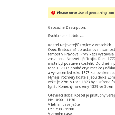
Please note
Use of geocaching.com s
Geocache Description:
Rychla kes u hrbitova.
Kostel Nejsvetejší Trojice v Bratcicích
Obec Bratcice až do ustanovení samost
farnost v Pravlove. První kapli vystavela
zasvecena Nejsvetejší Trojici. Roku 177
míste byl postaven kostelík. Do dnešní 
roce 1878 za pouhé ctyri mesíce ( nákl
a vysvecen byl roku 1878 kanovníkem 
Nynejší rozmery kostela jsou délka 26m
veže je 27m. V roce 1873 byla zrízena fa
Ignác Konecný narozený 1829 ve Strem
Otevírací doba: Kostel je prístupný vere
Ne 10:00 - 11:30
V letním case ješte:
Ct 17:30 - 19:00
V zimním case: