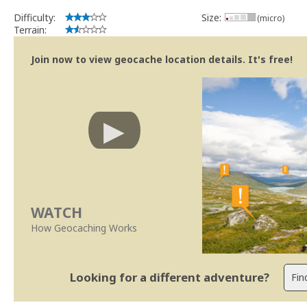
MightyREV
Difficulty:
Size:
Community Volunteer Reviewer
(micro)
Terrain:
Centro de Ajuda
|
Trabalhar com o Revisor
|
Revisões mais rápid
Join now to view geocache location details. It's free!
WATCH
How Geocaching Works
Looking for a different adventure?