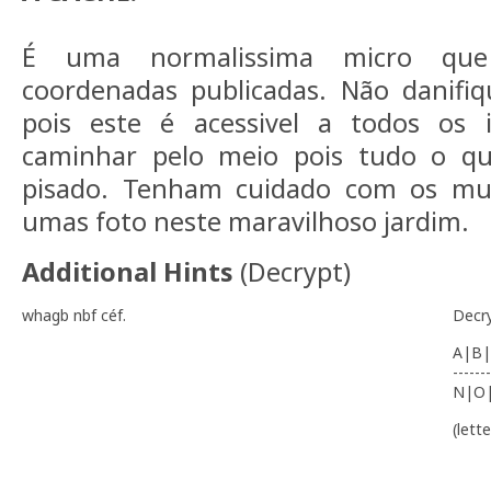
É uma normalissima micro que
coordenadas publicadas. Não danifi
pois este é acessivel a todos os 
caminhar pelo meio pois tudo o qu
pisado. Tenham cuidado com os mug
umas foto neste maravilhoso jardim.
Additional Hints
(
Decrypt
)
whagb nbf céf.
Decr
A|B|
-------
N|O
(lett