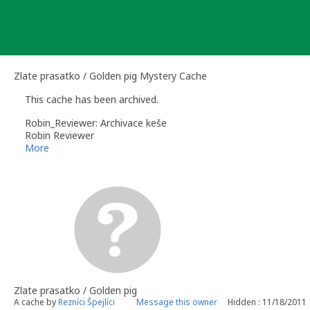
Skip
to
content
Zlate prasatko / Golden pig Mystery Cache
This cache has been archived.
Robin_Reviewer: Archivace keše
Robin Reviewer
More
Zlate prasatko / Golden pig
A cache by
Rezníci Špejlíci
Message this owner
Hidden : 11/18/2011