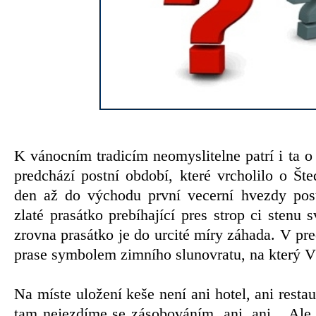
K vánocním tradicím neomyslitelne patrí i ta 
predchází postní období, které vrcholilo o Š
den až do východu první vecerní hvezdy post
zlaté prasátko prebíhající pres strop ci stenu 
zrovna prasátko je do urcité míry záhada. V p
prase symbolem zimního slunovratu, na který V
Na míste uložení keše není ani hotel, ani resta
tam nejezdíme se zásobováním, ani, ani... Ale 