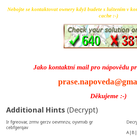
Nebojte se kontaktovat ownery když budete s luštením v ko
cache :-)
Jako kontaktní mail pro nápovědu pr
prase.napoveda@gma
Děkujeme :-)
Additional Hints
(
Decrypt
)
Ir fgreovar, zrmv gerzv oevmnzv, oyvmxb gr
Decr
cebfgerqav
A|B|