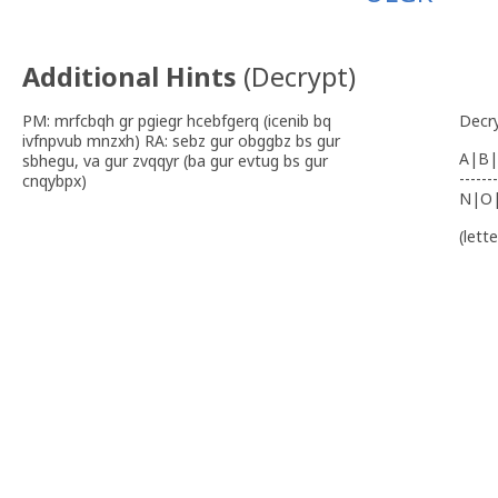
Additional Hints
(
Decrypt
)
PM: mrfcbqh gr pgiegr hcebfgerq (icenib bq
Decr
ivfnpvub mnzxh) RA: sebz gur obggbz bs gur
A|B|
sbhegu, va gur zvqqyr (ba gur evtug bs gur
-------
cnqybpx)
N|O
(lett