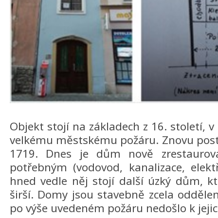
Objekt stojí na základech z 16. století, 
velkému městskému požáru. Znovu posta
1719. Dnes je dům nově zrestaurov
potřebným (vodovod, kanalizace, elektř
hned vedle něj stojí další úzký dům, k
širší. Domy jsou stavebně zcela oddělen
po výše uvedeném požáru nedošlo k jejic