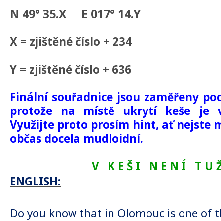
N 49° 35.X E 017° 14.Y
X = zjištěné číslo + 234
Y = zjištěné číslo + 636
Finální souřadnice jsou zaměřeny po
protože na místě ukrytí keše je v
Využijte proto prosím hint, ať nejste 
občas docela mudloidní.
V K E Š I N E N Í T U Ž 
ENGLISH:
Do you know that in Olomouc is one of 