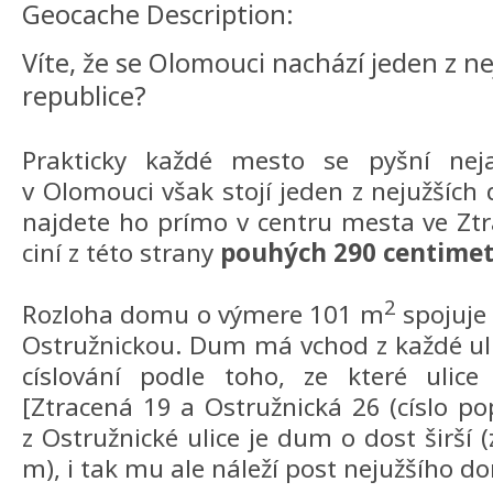
Geocache Description:
Víte, že se Olomouci nachází jeden z n
republice?
Prakticky každé mesto se pyšní n
v Olomouci však stojí jeden z nejužších 
najdete ho prímo v centru mesta ve Ztra
ciní z této strany
pouhých
290 centime
2
Rozloha domu o výmere 101 m
spojuje 
Ostružnickou. Dum má vchod z každé uli
císlování podle toho, ze které ulic
[Ztracená 19 a Ostružnická 26 (císlo po
z Ostružnické ulice je dum o dost širší 
m), i tak mu ale náleží post nejužšího 