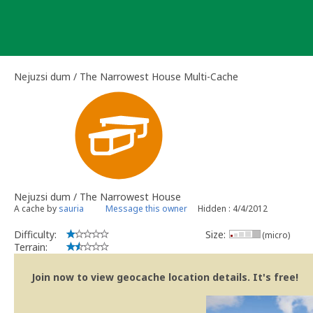
Skip
to
content
Nejuzsi dum / The Narrowest House Multi-Cache
Nejuzsi dum / The Narrowest House
A cache by
sauria
Message this owner
Hidden : 4/4/2012
Difficulty:
Size:
(micro)
Terrain:
Join now to view geocache location details. It's free!