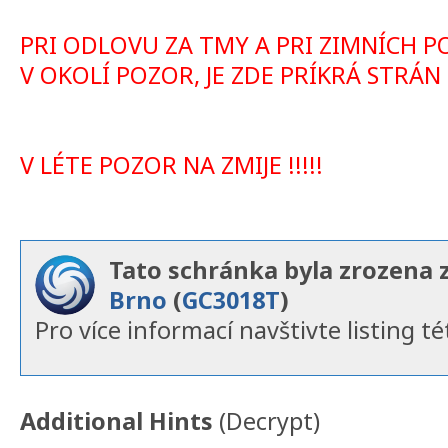
PRI ODLOVU ZA TMY A PRI ZIMNÍCH 
V OKOLÍ POZOR, JE ZDE PRÍKRÁ STRÁN !!
V LÉTE POZOR NA ZMIJE !!!!!
Tato schránka byla zrozena 
Brno
(
GC3018T
)
Pro více informací navštivte listing té
Additional Hints
(
Decrypt
)