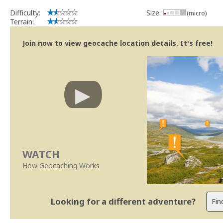
implicações que as guidelines actuais indicam.
Difficulty:
Size:
(micro)
Se no local existe algum container, por favor recolha-o a fim de 
Terrain:
Obrigado
[b] btreviewer [/b]
Join now to view geocache location details. It's free!
Geocaching.com Volunteer Cache Reviewer
[url=http://support.groundspeak.com/index.php?pg=kb.page&id=77]
WATCH
How Geocaching Works
Looking for a different adventure?