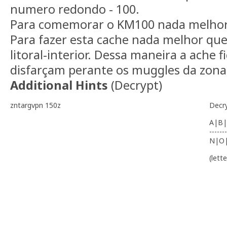
numero redondo - 100.
Para comemorar o KM100 nada melhor
Para fazer esta cache nada melhor que
litoral-interior. Dessa maneira a ache f
disfarçam perante os muggles da zona
Additional Hints
(
Decrypt
)
zntargvpn 150z
Decr
A|B|
-------
N|O
(lett