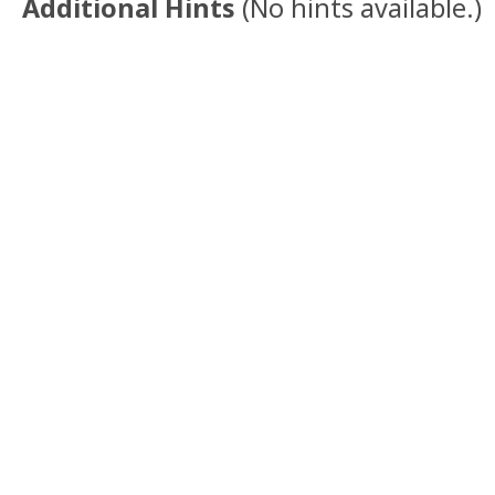
Additional Hints
(
No hints available.
)