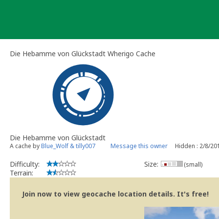
Skip
to
content
Die Hebamme von Glückstadt Wherigo Cache
Die Hebamme von Glückstadt
A cache by
Blue_Wolf & tilly007
Message this owner
Hidden : 2/8/20
Difficulty:
Size:
(small)
Terrain:
Join now to view geocache location details. It's free!