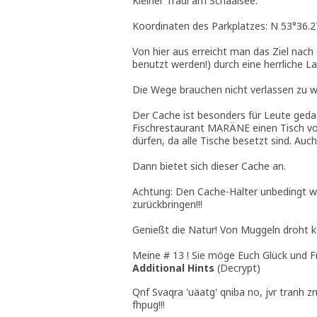
Kleiner Tradi am Schaalsee.
Koordinaten des Parkplatzes: N 53°36.2
Von hier aus erreicht man das Ziel nac
benutzt werden!) durch eine herrliche 
Die Wege brauchen nicht verlassen zu w
Der Cache ist besonders für Leute ged
Fischrestaurant MARÄNE einen Tisch vo
dürfen, da alle Tische besetzt sind. A
Dann bietet sich dieser Cache an.
Achtung: Den Cache-Halter unbedingt w
zurückbringen!!!
Genießt die Natur! Von Muggeln droht k
Meine # 13 ! Sie möge Euch Glück und Fr
Additional Hints
(
Decrypt
)
Qnf Svaqra 'uäatg' qniba no, jvr tranh z
fhpug!!!