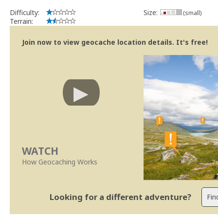
Se no local existe algum container, por favor recolha-o a fim de 
Difficulty:
Size:
(small)
Obrigado
Terrain:
[b] btreviewer [/b]
Geocaching.com Volunteer Cache Reviewer
Join now to view geocache location details. It's free!
[url=http://support.groundspeak.com/index.php?pg=kb.page&id=77]
WATCH
How Geocaching Works
Looking for a different adventure?