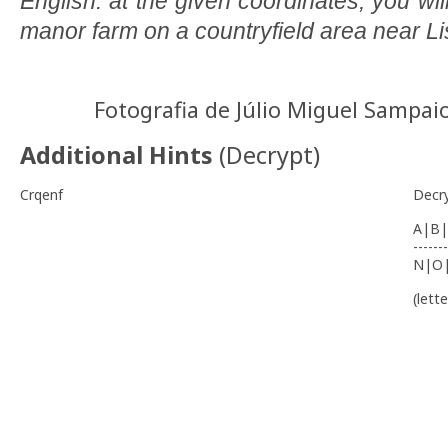
English: at the given coordinates, you wi
manor farm on a countryfield area near Li
Fotografia de Júlio Miguel Sampaio
Additional Hints
(
Decrypt
)
Crqenf
Decr
A|B|
-------
N|O
(lett