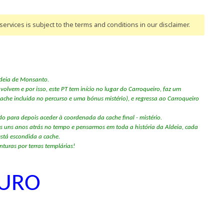
ervices is subject to the terms and conditions
in our disclaimer
.
Aldeia de Monsanto.
lvem e por isso, este PT tem início no lugar do Carroqueiro, faz um
ache incluida no percurso e uma bónus mistério), e regressa ao Carroqueiro
 para depois aceder à coordenada da cache final - mistério.
os uns anos atrás no tempo e pensarmos em toda a história da Aldeia, cada
está escondida a cache.
turas por terras templárias!
OURO