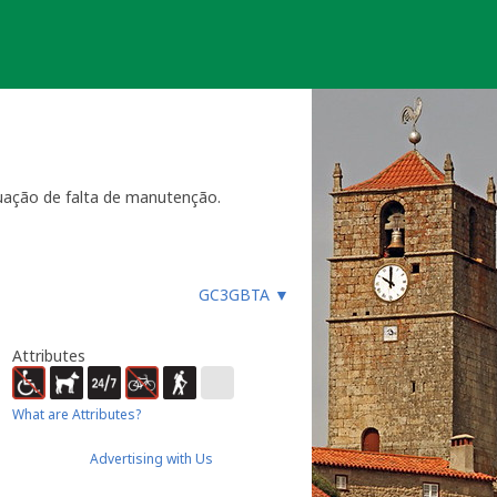
uação de falta de manutenção.
ara funcionar, especialmente
GC3GBTA
▼
es, etc.), ou faz um registo
ue não devem procurar a
almente até 4 semanas
- dentro
Attributes
ão necessária ou estiver
ocache.
What are Attributes?
er).
 Caso submeta uma nova será tido em
Advertising with Us