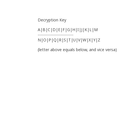
Decryption Key
A|B|C|D|E|F|G|H|I|J|K|L|M
-------------------------
N|O|P|Q|R|S|T|U|V|W|X|Y|Z
(letter above equals below, and vice versa)