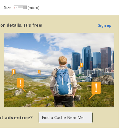
Size:
(micro)
is rápidas
s - Portugal
n details. It's free!
Sign up
ent adventure?