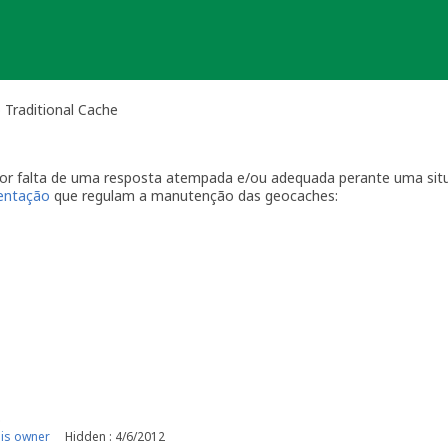
 Traditional Cache
 por falta de uma resposta atempada e/ou adequada perante uma sit
ientação
que regulam a manutenção das geocaches:
por visitas à localização física.
casionais à sua geocache para assegurar que está tudo em ordem p
ma com a geocache (desaparecimento, estrago, humidade/infiltraçõ
ive temporariamente a sua geocache para que os outros saibam q
o o problema. É-lhe concedido um período razoável de tempo -
ger
o da sua geocache. Se a geocache não estiver a receber a manutenç
r um longo período de tempo, poderemos arquivar a página da ge
e por favor recolha-o a fim de evitar que se torne lixo (geolitt
 falta de manutenção a sua geocache não poderá ser desarquivada.
e manutenção.
o
is owner
Hidden : 4/6/2012