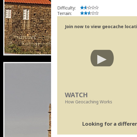
Bitaro
Community Volunteer Reviewer
Difficulty:
Centro de Ajuda
Terrain:
Trabalhar com o Revisor/Revisões ma
Linhas Orientação
|
Políticas Regionai
Join now to view geocache locatio
WATCH
How Geocaching Works
Looking for a differ