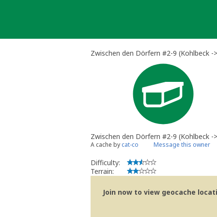
Skip
to
content
Zwischen den Dörfern #2-9 (Kohlbeck ->
Zwischen den Dörfern #2-9 (Kohlbeck -
A cache by
cat-co
Message this owner
Difficulty:
Terrain:
Join now to view geocache locatio