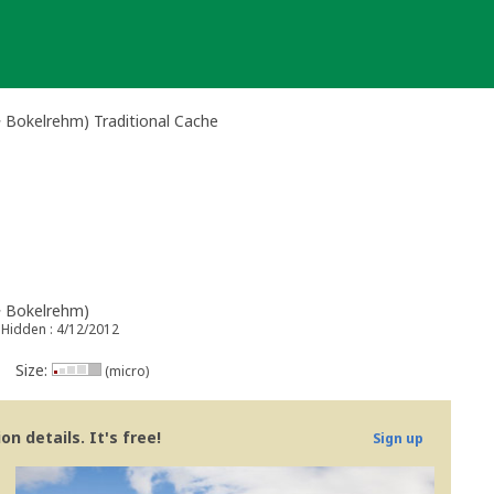
 Bokelrehm) Traditional Cache
> Bokelrehm)
Hidden : 4/12/2012
Size:
(micro)
n details. It's free!
Sign up