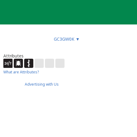
GC3GW0K
▼
Attributes
What are Attributes?
Advertising with Us