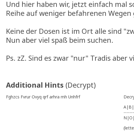
Und hier haben wir, jetzt einfach mal s
Reihe auf weniger befahrenen Wegen 
Keine der Dosen ist im Ort alle sind "
Nun aber viel spaß beim suchen.
Ps. zZ. Sind es zwar "nur" Tradis aber viel
Additional Hints
(
Decrypt
)
Fghzcs Fvrur Ovyq qrf arhra mh Unhfrf
Decr
A|B|
-------
N|O
(lett