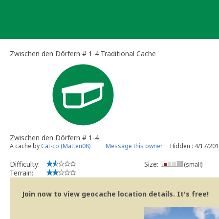
Skip
to
content
Zwischen den Dörfern # 1-4 Traditional Cache
Zwischen den Dörfern # 1-4
A cache by
Cat-co (Matten08)
Message this owner
Hidden : 4/17/20
Difficulty:
Size:
(small)
Terrain:
Join now to view geocache location details. It's free!