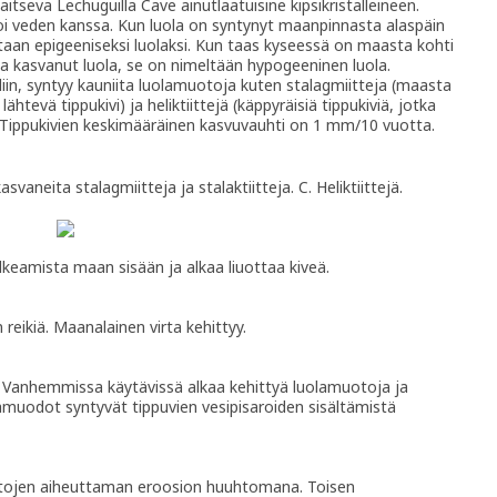
itseva Lechuguilla Cave ainutlaatuisine kipsikristalleineen.
goi veden kanssa. Kun luola on syntynyt maanpinnasta alaspäin
taan epigeeniseksi luolaksi. Kun taas kyseessä on maasta kohti
ta kasvanut luola, se on nimeltään hypogeeninen luola.
oliin, syntyy kauniita luolamuotoja kuten stalagmiitteja (maasta
 lähtevä tippukivi) ja heliktiittejä (käppyräisiä tippukiviä, jotka
 Tippukivien keskimääräinen kasvuvauhti on 1 mm/10 vuotta.
kasvaneita stalagmiitteja ja stalaktiitteja. C. Heliktiittejä.
lkeamista maan sisään ja alkaa liuottaa kiveä.
reikiä. Maanalainen virta kehittyy.
in. Vanhemmissa käytävissä alkaa kehittyä luolamuotoja ja
muodot syntyvät tippuvien vesipisaroiden sisältämistä
altojen aiheuttaman eroosion huuhtomana. Toisen