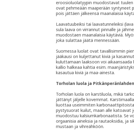
eroosioluolatyypin muodostavat tuulen ku
ovat pehmeään maaperään syntyneet putk
pois jättäen jälkeensä maanalaisia käytä
Laavatuubeiksi tai laavatunneleiksi (lava 
sula laava on virrannut pinnalle ja jäh
muodostaen maanalaisia käytäviä. Myös jä
joka sulattaa jäätä mennessään.
Suomessa luolat ovat tavallisimmin pien
jääkausi on kuljettanut kiviä ja kasann
kuluttamaan laaksoon voi aikaansaada l
kallio halkeaa kahtia esim. maanjäristyks
kasautua kiviä ja maa-ainesta.
Torholan luola ja Pitkänperänlahde
Torholan luola on karstiluola, mikä tar
jättänyt jäljelle kovemmat. Karstimaalla
liuottaa useimmiten karbonaattipitoista
pystysuorat kuilut, maan alle katoavat jo
muodostuu kalsiumkarbonaatista. Se voi l
orgaanisia aineksia ja rautaoksidia, ja s
mustaan ja vihreähköön.