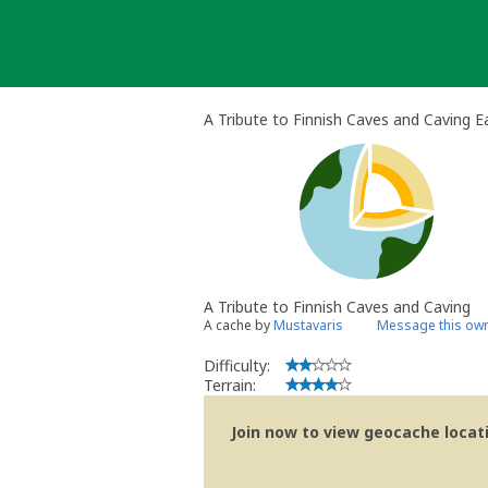
Skip
to
content
A Tribute to Finnish Caves and Caving 
A Tribute to Finnish Caves and Caving
A cache by
Mustavaris
Message this ow
Difficulty:
Terrain:
Join now to view geocache locatio