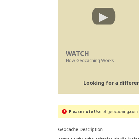
WATCH
How Geocaching Works
Looking for a differ
Please note
Use of geocaching.com s
Geocache Description: