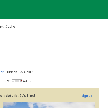
EarthCache
ner
Hidden : 6/24/2012
Size:
(other)
n details. It's free!
Sign up