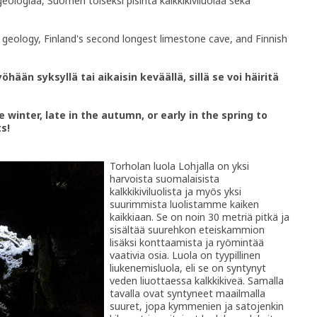
eologiaa, Suomen toiseksi pisintä kalkkikiviluolaa sekä
geology, Finland's second longest limestone cave, and Finnish
ään syksyllä tai aikaisin keväällä, sillä se voi häiritä
 winter, late in the autumn, or early in the spring to
s!
Torholan luola Lohjalla on yksi
harvoista suomalaisista
kalkkikiviluolista ja myös yksi
suurimmista luolistamme kaiken
kaikkiaan. Se on noin 30 metriä pitkä ja
sisältää suurehkon eteiskammion
lisäksi konttaamista ja ryömintää
vaativia osia. Luola on tyypillinen
liukenemisluola, eli se on syntynyt
veden liuottaessa kalkkikiveä. Samalla
tavalla ovat syntyneet maailmalla
suuret, jopa kymmenien ja satojenkin