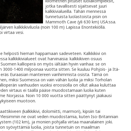
kilometrien pituiset luolakompleksit,
jotka tavallisesti sijaitsevat juuri
kalkkivialueilla. Tähän mennessä
tunnetuista luolastoista pisin on
Mammoth Cave (yli 630 km) USA:ssa.
ärven kalkkikiviluola (noin 100 m) Lapissa Enontekiöllä.
i virtaa vesi.
kenee helposti hieman happamaan sadeveteen. Kalkkikivi on
ssa kalkkikivialueet ovat harvinaisia: kalkkikiven osuus
Suomen kallioperä on myös iältään hyvin vanhaa: se on
 3000-1400 miljoonaa vuotta sitten. Se kuuluu Pohjois- ja Itä-
n eräs Euraasian mantereen vanhimmista osista. Tämä on
siihen, miksi Suomessa on vain vähän luolia ja miksi Torholan
allioperän vanhuuden vuoksi eroosiolla on ollut aikaa kuluttaa
en virtaus ei täällä pääse muodostamaan luolia kuten
me Norjassa. Noin 10 000 vuotta sitten päättynyt jääkausi
nykyiseen muotoon.
ttikiveen (kalkkikivi, dolomiitti, marmori), kipsiin tai
pi. Yleisimmin ne ovat veden muodostamia, kuten Iso-Britannian
ystem (102 km), ja monien pohjalla virtaa maanalainen joki.
pon syövyttämiä luolia, joista tunnetuin on maailman