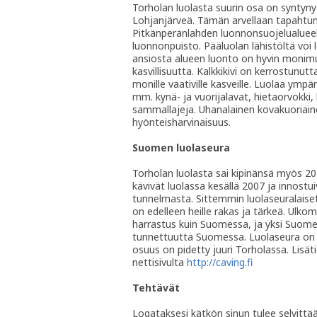
Torholan luolasta suurin osa on syntyny
Lohjanjärveä. Tämän arvellaan tapahtune
Pitkänperänlahden luonnonsuojelualueell
luonnonpuisto. Pääluolan lähistöltä voi 
ansiosta alueen luonto on hyvin monimuo
kasvillisuutta. Kalkkikivi on kerrostunut
monille vaativille kasveille. Luolaa ympär
mm. kynä- ja vuorijalavat, hietaorvokki,
sammallajeja. Uhanalainen kovakuoriain
hyönteisharvinaisuus.
Suomen luolaseura
Torholan luolasta sai kipinänsä myös 2
kävivät luolassa kesällä 2007 ja innostui
tunnelmasta. Sittemmin luolaseuralaiset 
on edelleen heille rakas ja tärkeä. Ulko
harrastus kuin Suomessa, ja yksi Suome
tunnettuutta Suomessa. Luolaseura on m
osuus on pidetty juuri Torholassa. Lisät
nettisivulta
http://caving.fi
Tehtävät
Logataksesi kätkön sinun tulee selvittä