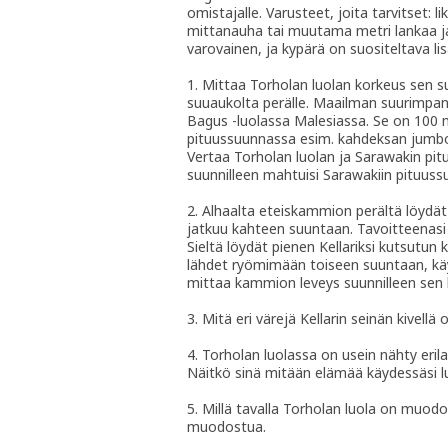
omistajalle. Varusteet, joita tarvitset: 
mittanauha tai muutama metri lankaa ja
varovainen, ja kypärä on suositeltava li
1. Mittaa Torholan luolan korkeus sen s
suuaukolta perälle. Maailman suurimpa
Bagus -luolassa Malesiassa. Se on 100 m
pituussuunnassa esim. kahdeksan jumbo j
Vertaa Torholan luolan ja Sarawakin pi
suunnilleen mahtuisi Sarawakiin pituus
2. Alhaalta eteiskammion perältä löydät 
jatkuu kahteen suuntaan. Tavoitteenasi
Sieltä löydät pienen Kellariksi kutsut
lähdet ryömimään toiseen suuntaan, käy
mittaa kammion leveys suunnilleen sen 
3. Mitä eri värejä Kellarin seinän kivellä
4. Torholan luolassa on usein nähty eril
Näitkö sinä mitään elämää käydessäsi l
5. Millä tavalla Torholan luola on muod
muodostua.