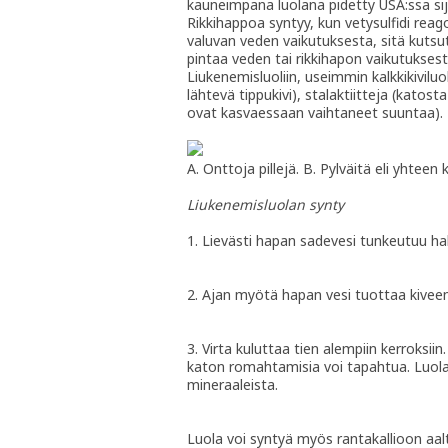
kauneimpana luolana pidetty USA:ssa sija
Rikkihappoa syntyy, kun vetysulfidi rea
valuvan veden vaikutuksesta, sitä kutsu
pintaa veden tai rikkihapon vaikutukses
Liukenemisluoliin, useimmin kalkkikivilu
lähtevä tippukivi), stalaktiitteja (katosta
ovat kasvaessaan vaihtaneet suuntaa).
A. Onttoja pillejä. B. Pylväitä eli yhteen 
Liukenemisluolan synty
1. Lievästi hapan sadevesi tunkeutuu ha
2. Ajan myötä hapan vesi tuottaa kiveen 
3. Virta kuluttaa tien alempiin kerroksi
katon romahtamisia voi tapahtua. Luola
mineraaleista.
Luola voi syntyä myös rantakallioon a