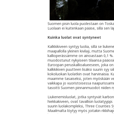
Suomen pisin luola puolestaan on Toskalj
Luolaan ei kuitenkaan pääse, sillä sen läp
Kuinka luolat ovat syntyneet
Kalkkikiveen syntyy luolia, sillä se liu
maapallolla yleinen kivilaji, mutta Suome
kallioperässämme on ainoastaan 0,1 %. 
muodostunut nykyiseen tilaansa pääosin
Euroopan peruskallioalueeseen, joka o
kalkkikiven puutteen lisäksi suurin syy 
kokoluokan luolatkin ovat harvinaisia. K
maamme tasaiseksi, joten myöskään ved
vaikkapa jo vuoristoisessa naapurissam
tasoitti Suomen pinnanmuodot niiden 
Liukenemisluolat, jotka syntyvät karbonaa
hiekkakiveen, ovat tavallisin luolatyyp
suurin luolakompleksi, Three Counties S
Maailmalta löytyy myös joitakin rikkiha