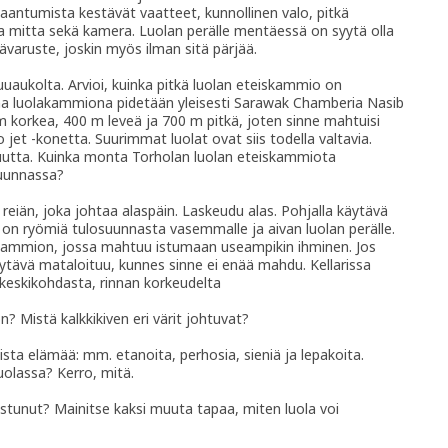
likaantumista kestävät vaatteet, kunnollinen valo, pitkä
 mitta sekä kamera. Luolan perälle mentäessä on syytä olla
sävaruste, joskin myös ilman sitä pärjää.
uuaukolta. Arvioi, kuinka pitkä luolan eteiskammio on
na luolakammiona pidetään yleisesti Sarawak Chamberia Nasib
 korkea, 400 m leveä ja 700 m pitkä, joten sinne mahtuisi
et -konetta. Suurimmat luolat ovat siis todella valtavia.
tuutta. Kuinka monta Torholan luolan eteiskammiota
suunnassa?
reiän, joka johtaa alaspäin. Laskeudu alas. Pohjalla käytävä
 on ryömiä tulosuunnasta vasemmalle ja aivan luolan perälle.
un kammion, jossa mahtuu istumaan useampikin ihminen. Jos
tävä mataloituu, kunnes sinne ei enää mahdu. Kellarissa
keskikohdasta, rinnan korkeudelta
 on? Mistä kalkkikiven eri värit johtuvat?
aista elämää: mm. etanoita, perhosia, sieniä ja lepakoita.
uolassa? Kerro, mitä.
ostunut? Mainitse kaksi muuta tapaa, miten luola voi