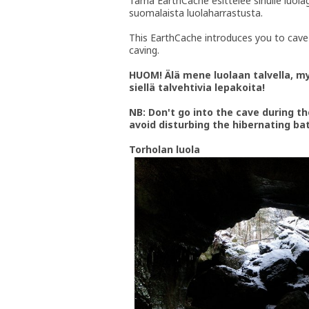
Tämä EarthCache esittelee sinulle luolag
suomalaista luolaharrastusta.
This EarthCache introduces you to cave 
caving.
HUOM! Älä mene luolaan talvella, myöh
siellä talvehtivia lepakoita!
NB: Don't go into the cave during the
avoid disturbing the hibernating bat
Torholan luola