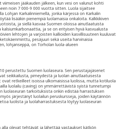
t viimeisen jääkauden jälkeen, kun vesi on valunut kohti
en noin 7 000-9 000 vuotta sitten. Luola sijaitsee
a Lohjan Karkalinniemellä, jonka kärjessä on Karkalin
löytää lisääkin pienempiä luolamaisia onkaloita. Kalkkikiven
toista, ja siellä kasvaa Suomen oloissa ainutlaatuista
ta kalsiumkarbonaattia, ja se on erityisen hyvä kasvualusta
öivien lehtojen ja varjoisten kallioiden kasvillisuuteen kuuluvat
 ketokäenminttu, pesäjuuri sekä useita harvinaisia
en, lohjanseppä, on Torholan luola-alueen
010 perustettu Suomen luolaseura. Sen perustajajäsenet
vat seikkailusta, pimeydestä ja luolan ainutlaatuisesta
ovat retkeilleet isoissa ulkomaisissa luolissa, mutta kotiluola
mailla luolailu (caving) on ymmärrettävistä syistä tunnetumpi
n luolaseuran tarkoituksista onkin edistää harrastuksen
yös järjestänyt luolailun peruskursseja, joiden käytännön
ietoa luolista ja luolaharrastuksesta löytyy luolaseuran
ä alla olevat tehtävät ja lähettää vastaukset kätkön