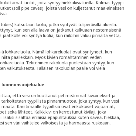
luttamat luolat, joita syntyy hiekkakivialueilla. Kolmas tyyppi
et (soil pipe caves), joista vesi on kuljettanut maa-aineksen
viä.
tubes) kutsutaan luolia, jotka syntyvät tuliperäisillä alueilla:
mettynyt, kun sen alla laava on jatkanut kulkuaan nestemäisenä
ätikölle voi syntyä luolia, kun railoihin valuu pinnalta vettä,
iä lohkareluolia. Nämä lohkareluolat ovat syntyneet, kun
ut niitä päällekkäin. Myös kivien romahtaminen veden
ohkareluolia. Tektoninen rakoluola puolestaan syntyy, kun
en vaikutuksesta. Tällaisen rakoluolan päälle voi vielä
n luonnonsuojelualue
koittaa, että vesi on liuottanut pehmeämmät kiviainekset ja
 tarkoitetaan tyypillistä pinnanmuotoa, joka syntyy, kun vesi
 maata. Karstimaalle tyypillisiä ovat erikokoiset vajoamat,
et sekä lähteet. Kalkkikivi on kerrostunut kivilaji, joka
isäksi sisältää erilaisia epäpuhtauksia kuten savea, hiekkaa,
iksi sen väri vaihtelee valkoisesta ja harmaasta ruskeaan,