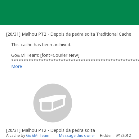
Skip
to
content
[20/31] Malhou PT2 - Depois da pedra solta Traditional Cache
This cache has been archived.
Go&Mi Team: [font=Courier New]
****************************************************
*** ***<br />
More
*** Pelo elevado número de pontos desaparecidas vamos ter 
*** arquivar este PT. Vamos deixar alguns pontos que achamo
*** interessantes. Agradecemos a todos que fizeram este nos
*** PT e pode ser que um dia destes nasça um novo. **
*** ***<br />
****************************************************
[20/31] Malhou PT2 - Depois da pedra solta
A cache by
Go&Mi Team
Message this owner
Hidden : 9/1/2012