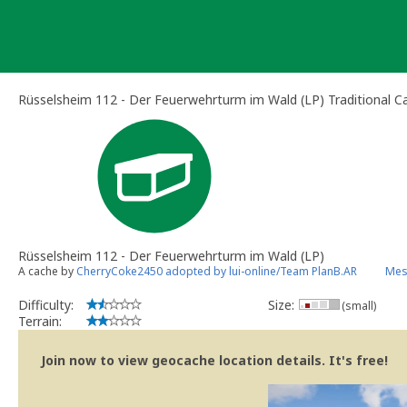
Skip
to
content
Rüsselsheim 112 - Der Feuerwehrturm im Wald (LP) Traditional C
Rüsselsheim 112 - Der Feuerwehrturm im Wald (LP)
A cache by
CherryCoke2450 adopted by lui-online/Team PlanB.AR
Mes
Difficulty:
Size:
(small)
Terrain:
Join now to view geocache location details. It's free!