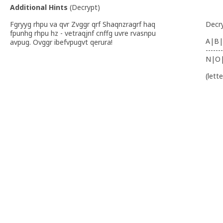
Additional Hints
(
Decrypt
)
Fgryyg rhpu va qvr Zvggr qrf Shaqnzragrf haq
Decr
fpunhg rhpu hz - vetraqjnf cnffg uvre rvasnpu
A|B|
avpug. Ovggr ibefvpugvt qerura!
-------
N|O
(lett