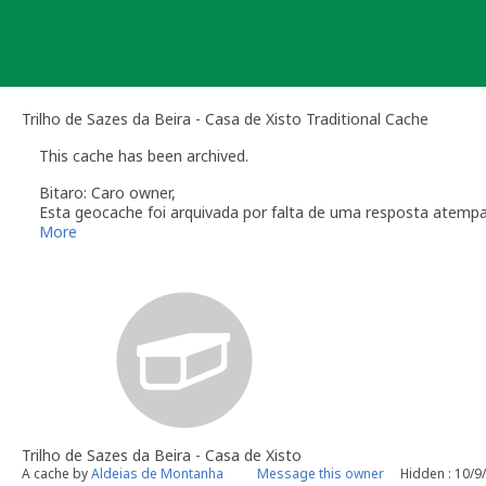
Skip
to
content
Trilho de Sazes da Beira - Casa de Xisto Traditional Cache
This cache has been archived.
Bitaro: Caro owner,
Esta geocache foi arquivada por falta de uma resposta atemp
Relembro a secção das
Linhas de Orientação
que regulam a m
More
O dono da geocache é responsável por visitas à localização
Você é responsável por visitas ocasionais à sua geocach
quando alguém reporta um problema com a geocache (desap
"Precisa de Manutenção". Desactive temporariamente a s
geocache até que tenha resolvido o problema. É-lhe conc
do qual deverá verificar o estado da sua geocache. Se a 
temporariamente desactivada por um longo período de t
Se no local existe algum recipiente por favor recolha-o a 
Uma vez que se trata de um caso de falta de manutenção a s
Trilho de Sazes da Beira - Casa de Xisto
conta este arquivamento por falta de manutenção.
A cache by
Aldeias de Montanha
Message this owner
Hidden : 10/9