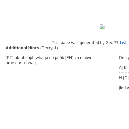
This page was generated by GeoPT
List
Additional Hints
(
Decrypt
)
[PT] ab ohenpb whagb nb puãb [EN] va n ubyr
Decr
arne gur tebhaq
A|B|
-------
N|O
(lett