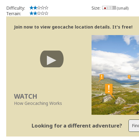
Obrigado pela compreensão,
Bitaro aka Vitor Sérgio
Difficulty:
Size:
(small)
Geocaching.com Volunteer Geocache Reviewer
Terrain:
Revisor Voluntário em Geocaching.com
Join now to view geocache location details. It's free!
WATCH
How Geocaching Works
Looking for a different adventure?