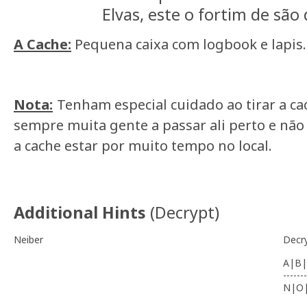
Elvas, este o fortim de sã
A Cache:
Pequena caixa com logbook e lapis.
Nota:
Tenham especial cuidado ao tirar a cac
sempre muita gente a passar ali perto e nã
a cache estar por muito tempo no local.
Additional Hints
(
Decrypt
)
Neiber
Decr
A|B|
-------
N|O