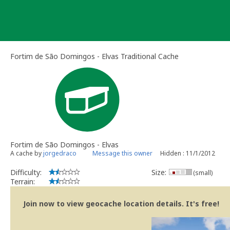
Skip
to
content
Fortim de São Domingos - Elvas Traditional Cache
Fortim de São Domingos - Elvas
A cache by
jorgedraco
Message this owner
Hidden : 11/1/2012
Difficulty:
Size:
(small)
Terrain:
Join now to view geocache location details. It's free!